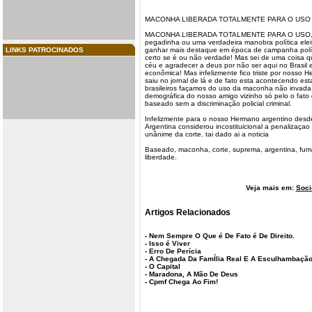
MACONHA LIBERADA
TOTALMENTE
PARA O USO
MACONHA LIBERADA TOTALMENTE PARA O USO, ser
pegadinha ou uma verdadeira manobra política
elei
LINKS PATROCINADOS
ganhar mais destaque em época de campanha polít
certo se é ou não verdade! Mas sei de uma coisa q
céu e agradecer a deus por não ser aqui no Brasil e
econômica! Mas infelizmente fico triste por nosso
saiu no jornal de lá e de fato esta acontecendo est
brasileiros façamos do uso da maconha não invada
demográfica do nosso amigo vizinho só pelo o fato 
baseado sem a discriminação policial criminal.
Infelizmente para o nosso Hermano argentino desd
Argentina
considerou incostituicional a penalizaç
unânime da corte. tai dado ai a noticia
Baseado, maconha, corte, suprema, argentina, fumar, 
liberdade.
Veja mais em:
Soci
Artigos Relacionados
-
Nem Sempre O Que é De Fato é De Direito.
-
Isso é Viver
-
Erro De Perícia
-
A Chegada Da FamÍlia Real E A Esculhambação
-
O Capital
-
Maradona, A Mão De Deus
-
Cpmf Chega Ao Fim!