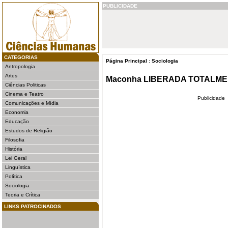
PUBLICIDADE
CATEGORIAS
Página Principal
:
Sociologia
Antropologia
Artes
Maconha LIBERADA TOTALME
Ciências Politicas
Cinema e Teatro
Publicidade
Comunicações e Mídia
Economia
Educação
Estudos de Religião
Filosofia
História
Lei Geral
Linguística
Política
Sociologia
Teoria e Crítica
LINKS PATROCINADOS