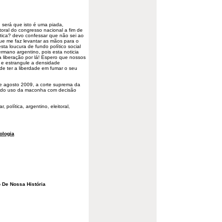
á que isto é uma piada,
toral
do congresso nacional a fim de
ica? devo confessar que não sei ao
ue me faz levantar as mãos para o
sta loucura de fundo político social
 Hermano
argentino
, pois esta noticia
a liberação por lá! Espero que nossos
 e estrangule a densidade
de ter a liberdade em fumar o seu
e agosto 2009, a corte suprema da
ao do uso da maconha com decisão
política, argentino, eleitoral,
ologia
 De Nossa História