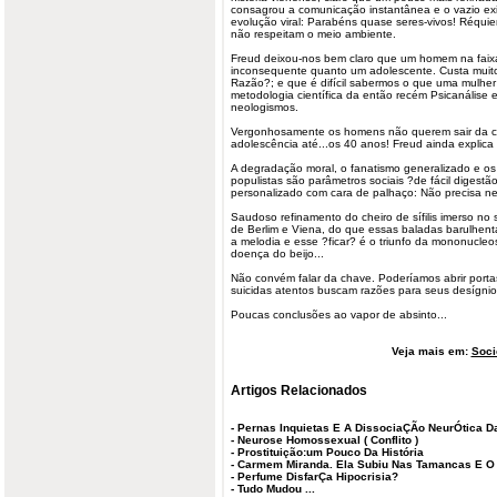
consagrou a comunicação instantânea e o vazio exis
evolução viral: Parabéns quase seres-vivos! Réqu
não respeitam o meio ambiente.
Freud deixou-nos bem claro que um homem na faixa 
inconsequente quanto um adolescente. Custa muito 
Razão?; e que é difícil sabermos o que uma mulher 
metodologia científica da então recém Psicanálise
neologismos.
Vergonhosamente os homens não querem sair da 
adolescência até...os 40 anos! Freud ainda explica
A degradação moral, o fanatismo generalizado e os 
populistas são parâmetros sociais ?de fácil diges
personalizado com cara de palhaço: Não precisa ne
Saudoso refinamento do cheiro de sífilis imerso n
de Berlim e Viena, do que essas baladas barulhenta
a melodia e esse ?ficar? é o triunfo da mononucl
doença do beijo...
Não convém falar da chave. Poderíamos abrir portas
suicidas atentos buscam razões para seus desígnio
Poucas conclusões ao vapor de absinto...
Veja mais em:
Soci
Artigos Relacionados
-
Pernas Inquietas E A DissociaÇÃo NeurÓtica D
-
Neurose Homossexual ( Conflito )
-
Prostituição:um Pouco Da História
-
Carmem Miranda. Ela Subiu Nas Tamancas E O
-
Perfume DisfarÇa Hipocrisia?
-
Tudo Mudou ...