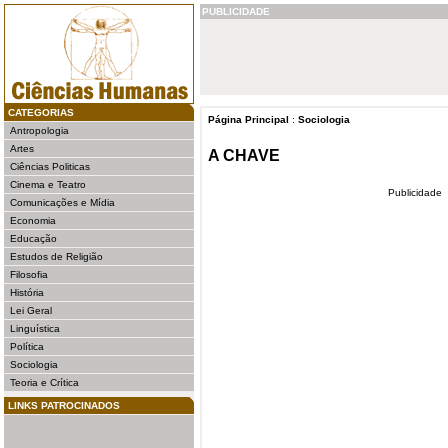
PUBLICIDADE
CATEGORIAS
Página Principal
:
Sociologia
Antropologia
Artes
A CHAVE
Ciências Politicas
Cinema e Teatro
Publicidade
Comunicações e Mídia
Economia
Educação
Estudos de Religião
Filosofia
História
Lei Geral
Linguística
Política
Sociologia
Teoria e Crítica
LINKS PATROCINADOS