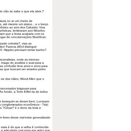
to não se sabe o que ela abre.?
avia no ar um cheiro de
os, até mesmo um status... e o berço
nômico ao som dos Cabarés: Viva
rtísticas, lembraram aos filósofos
iam que a festa acabaria com os
ugar de concatenações filosóficas.
zade colorida?, mas as
! Parecia difícil distinguir
-80: Hippies precisam tomar banho?
sicanalistas
, onde as eternas-
 imago do analista o aval para a
ssa confusão leva anos e anos para
stas que buscam ser amados pelos
-se das mães, Wood Allen que o
afrancesados brigavam para
o fundo, a Torre Eiffel ria de todos
de botequim se deram bem: Lucraram
os conglomerados econômicos - ?daí
o ?César? é o dono da bola e
 livres desse mal-estar generalizado
 mais é do que a velha é conhecida
a e articulada com essa era veloz que