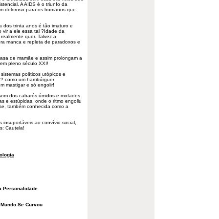
tencial. A AIDS é o triunfo da
iem doloroso para os humanos que
dos trinta anos é tão imaturo e
vir a ele essa tal ?Idade da
realmente quer. Talvez a
 era manca e repleta de paradoxos e
casa de mamãe e assim prolongam a
 em pleno século XXI!
sistemas políticos utópicos e
tão? como um hambúrguer
m mastigar e só engolir!
o som dos cabarés úmidos e mofados
s e estúpidas, onde o ritmo engoliu
eose, também conhecida como a
 insuportáveis ao convívio social,
s: Cautela!
ologia
a Personalidade
 Mundo Se Curvou