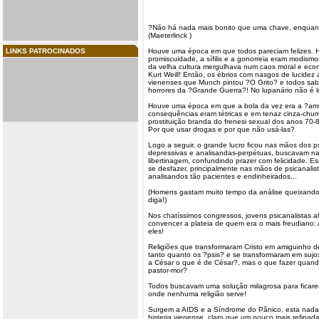
?Não há nada mais bonito que uma
chave
, enquan
(Maeterlinck )
LINKS PATROCINADOS
Houve uma época em que todos pareciam felizes. H
promiscuidade, a sífilis e a gonorreia eram modism
da velha cultura mergulhava num caos moral e eco
Kurt Weill! Então, os ébrios com nasgos de lucidez a
vienenses que Munch pintou ?O Grito? e todos sab
horrores da ?Grande Guerra?! No lupanário não é l
Houve uma época em que a bola da vez era a ?ami
consequências eram tétricas e em tenaz cinza-chumbo
prostituição branda do frenesi sexual dos anos 70
Por que usar drogas e por que não usá-las?
Logo a seguir, o grande lucro ficou nas mãos dos
p
depressivas e analisandas-perpétuas,
buscavam
na
libertinagem, confundindo prazer com felicidade. E
se desfazer, principalmente nas mãos de psicanali
analisandos tão pacientes e endinheirados...
(Homens gastam muito tempo da análise queixando
diga!)
Nos chatíssimos congressos, jovens psicanalistas 
convencer a plateia de quem era o mais freudiano: A
eles!
Religiões que transformaram Cristo em amiguinho 
tanto quanto os ?psis? e se transformaram em suj
a César o que é de César?, mas o que fazer quand
pastor-mor?
Todos buscavam uma solução milagrosa para ficarem
onde nenhuma religião serve!
Surgem a AIDS e a Síndrome do Pânico, esta nada
histeria vienense, claro que um pouco mais refinad