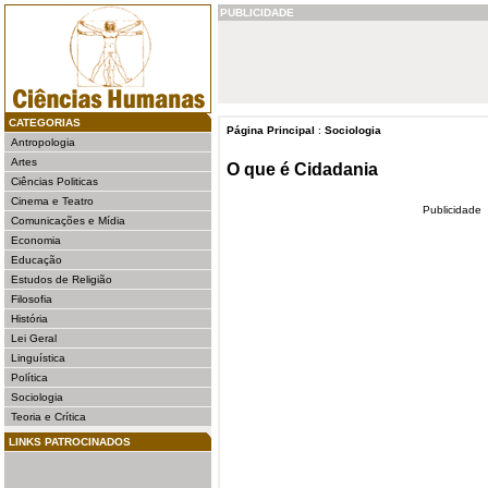
PUBLICIDADE
CATEGORIAS
Página Principal
:
Sociologia
Antropologia
Artes
O que é Cidadania
Ciências Politicas
Cinema e Teatro
Publicidade
Comunicações e Mídia
Economia
Educação
Estudos de Religião
Filosofia
História
Lei Geral
Linguística
Política
Sociologia
Teoria e Crítica
LINKS PATROCINADOS