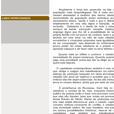
Atualmente o tema tem aparecido na
fala
d
população mais desprivilegiada. Ele é cada ve
classes abastadas e também das menos abast
oportunidade da população poder reivindicar s
LINKS PATROCINADOS
saneamento básico, saúde e tudo o que é direi
simplesmente ter uma vida digna e tranqüila, 
exclusão.
Cidadania
é o direito de todo o cid
serviços de saúde, educação, moradia, habita
emprego digno que lhe dê a possibilidade de s
própria família com um pouco de conforto, lazer e a
deveria ser uma arma na mão de todo cidadão
encaminhar e conquistar propostas mais igualitária
de ser conquistado, mas depende do enfrentame
pouco poder. Só existe cidadania se o próprio ci
apropriar espaços e de fazer valer os seus direitos
Quanto mais se reflete e conhece o estado da
necessidade de propor mudanças. Quando surpree
julga uma autoridade acima das leis se dirige ao
quem está falando.
O capitalismo contemporâneo também é uma expr
que obriga e exigem dos trabalhadores um esfo
sistema de produção baseado em tanta tecnolog
cidadão não deve ser ingênuo e acreditar que a luta
embora elas lhe sejam essenciais. As leis são instr
pena os nossos direitos, ainda que por meio de in
À semelhança de Rousseau, Kant fala no ci
obedecer a normas da lei, mas, enquanto homen
publico da própria razão e estar num processo contí
que elas são injustas, para que exista um proce
desse Estado de Direito. Diante de profundas mo
luta mais ampla direciona-se para o estado, capi
conviver, embora consciente do conflito, e estab
uma sociedade melhor. No caso brasileiro, isso pa
em termos possibilidades históricas, trata-se de
capitalistas, mas também aos trabalhador