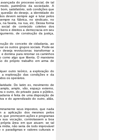
 avançada do processo social, de tal
modo, patrimônio da sociedade. A
 bom, satisfatório, sob condições que
 questão do desejo, a identidade do
dãos devem sempre agir e lutar pelos
sempre na fábrica, no sindicato, no
a, na favela, na rua, etc. Dessa forma
 social de conteúdo coletivo dos
 bens e direitos a democracia em seu
gumento, de construção da justiça,
trução do conceito de cidadania, ao
inar os outros grupos sociais. Pode-se
deseja revolucionar, transformar a
a e domina para retomar os caminhos
ho como algo que liberta. O marxismo
ão do próprio trabalho em arma de
er outro teórico, a exploração do
ja a exploração das condições e da
idos os operários.
ridade. Do latim ex, movimento de
is amplu, amplo, vão, espaço externo,
ra o outro, do privado para o público,
dadania é feita de uma disposição de
iva e do aprendizado do outro, aliás,
retamente seus impostos, que nada
em a aplicação dos mesmos pelos
etor, que promovem ações e programas
 a sua vocação, controlassem a boa
 própria área em que atuam; se tal
a mídia, não seria de todo improvável
 o paradigmas e valores culturais e