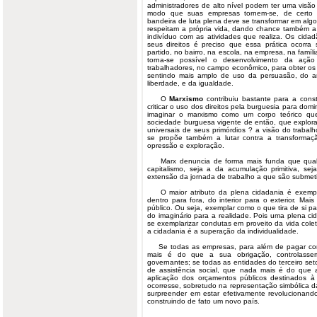
administradores de alto nível podem ter uma visão
modo que suas empresas tornem-se, de certo 
bandeira de luta plena deve se transformar em algo
respeitam a própria vida, dando chance também a
indivíduo com as atividades que realiza. Os cida
seus direitos é preciso que essa prática ocorra 
partido, no bairro, na escola, na empresa, na famíli
torna-se possível o desenvolvimento da ação
trabalhadores, no campo econômico, para obter os
sentindo mais amplo de uso da persuasão, do ar
liberdade, e da igualdade.
O
Marxismo
contribuiu bastante para a cons
criticar o uso dos direitos pela burguesia para dom
imaginar o marxismo como um corpo teórico que 
sociedade burguesa vigente de então, que explor
universais de seus primórdios ? a visão do trabal
se propõe também a lutar contra a transformaç
opressão e exploração.
Marx denuncia de forma mais funda que qualqu
capitalismo, seja a da acumulação primitiva, se
extensão da jornada de trabalho a que são submet
O maior atributo da plena cidadania é exempla
dentro para fora, do interior para o exterior. Ma
público. Ou seja, exemplar como o que tira de si pa
do imaginário para a realidade. Pois uma plena ci
se exemplarizar condutas em proveito da vida colet
a cidadania é a superação da individualidade.
Se todas as empresas, para além de pagar cor
mais é do que a sua obrigação, controlass
governantes; se todas as entidades do terceiro s
de assistência social, que nada mais é do que
aplicação dos orçamentos públicos destinados à
ocorresse, sobretudo na representação simbólica d
surpreender em estar efetivamente revolucionando
construindo de fato um novo país.