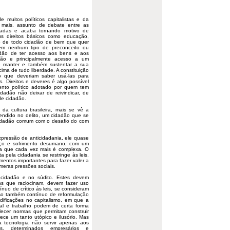
e muitos políticos capitalistas e da
z mais, assunto de debate entre as
adas e acaba tornando motivo de
eus
direitos
básicos como educação,
to de todo cidadão de bem que quer
sem nenhum tipo de preconceito ou
adão de ter acesso aos bens e aos
ção e principalmente acesso a um
e manter e também sustentar a sua
cima de tudo liberdade. A constituição
 que deveriam saber usá-las para
s. Direitos e deveres é algo possível
nto político adotado por quem tem
dadão não deixar de reivindicar, de
 de cidadão.
 cultura brasileira, mais se vê a
ndido no delito, um cidadão que se
 cidadão comum com o desafio do com
essão de anticidadania, ele quase
rço e sofrimento desumano, com um
ia que cada vez mais é complexa. O
 pela cidadania se restringe às leis,
umentos importantes para fazer valer a
úmeras pressões sociais.
dadão e no súdito. Estes devem
s que raciocinam, devem fazer uso
nuo de crítico ás leis, se consideram
sso também contínuo de reformulação
dificações no capitalismo, em que a
tal e trabalho podem de certa forma
elecer normas que permitam construir
rece um tanto utópico e ilusório. Mas
 a tecnologia não servir apenas aos
es, determinados empresários e