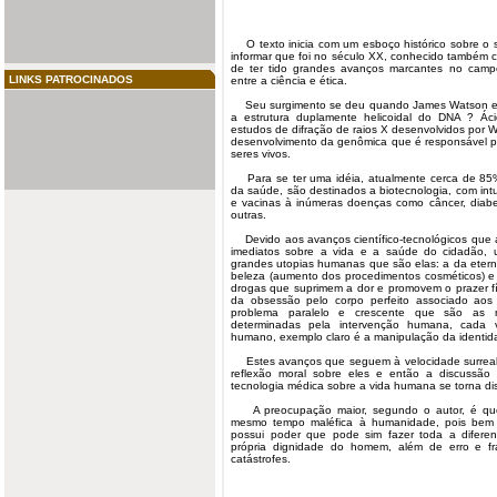
O texto inicia com um esboço histórico sobre o
informar que foi no século XX, conhecido também
de ter tido grandes avanços marcantes no campo
LINKS PATROCINADOS
entre a ciência e ética.
Seu surgimento se deu quando James Watson e F
a estrutura duplamente helicoidal do DNA ? Ácid
estudos de difração de raios X desenvolvidos por Wil
desenvolvimento da genômica que é responsável pe
seres vivos.
Para se ter uma idéia, atualmente cerca de 85%
da saúde, são destinados a biotecnologia, com int
e vacinas à inúmeras doenças como câncer, diabet
outras.
Devido aos avanços científico-tecnológicos que 
imediatos sobre a vida e a saúde do cidadão, 
grandes utopias humanas que são elas: a da eter
beleza (aumento dos procedimentos cosméticos) e
drogas que suprimem a dor e promovem o prazer fís
da obsessão pelo corpo perfeito associado aos
problema paralelo e crescente que são as r
determinadas pela intervenção humana, cada v
humano, exemplo claro é a manipulação da identid
Estes avanços que seguem à velocidade surreal,
reflexão moral sobre eles e então a discussão 
tecnologia médica sobre a vida humana se torna dis
A preocupação maior, segundo o autor, é que 
mesmo tempo maléfica à humanidade, pois bem
possui poder que pode sim fazer toda a diferen
própria dignidade do homem, além de erro e f
catástrofes.