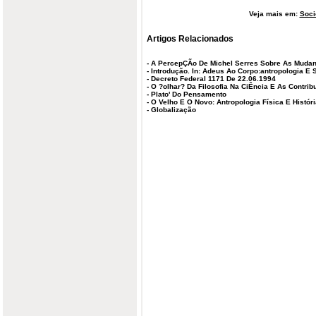
Veja mais em:
Soci
Artigos Relacionados
-
A PercepÇÃo De Michel Serres Sobre As Mud
-
Introdução. In: Adeus Ao Corpo:antropologia E
-
Decreto Federal 1171 De 22.06.1994
-
O ?olhar? Da Filosofia Na CiÊncia E As Contr
-
Plato' Do Pensamento
-
O Velho E O Novo: Antropologia Física E Histór
-
Globalização