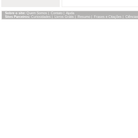
Sobre o site:
Quem Somos
|
Contato
|
Ajuda
Sites Parceiros:
Curiosidades
|
Livros Grátis
|
Resumo
|
Frases e Citações
|
Ciências