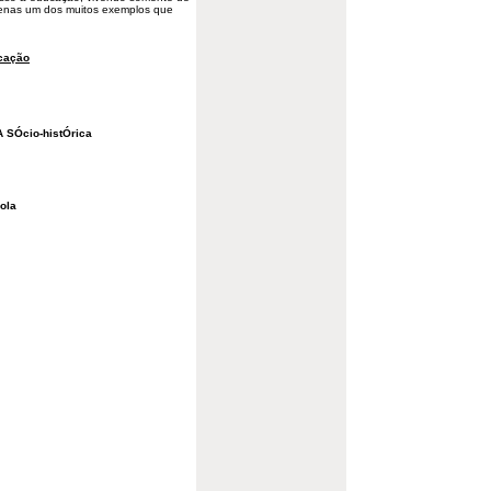
penas um dos muitos exemplos que
cação
A SÓcio-histÓrica
ola