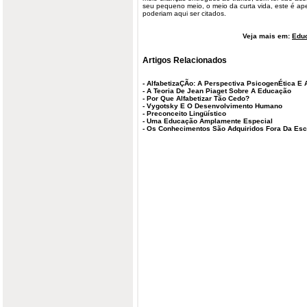
seu pequeno meio, o meio da curta vida, este é a
poderiam aqui ser citados.
Veja mais em:
Edu
Artigos Relacionados
-
AlfabetizaÇÃo: A Perspectiva PsicogenÉtica E 
-
A Teoria De Jean Piaget Sobre A Educação
-
Por Que Alfabetizar Tão Cedo?
-
Vygotsky E O Desenvolvimento Humano
-
Preconceito Lingüístico
-
Uma Educação Amplamente Especial
-
Os Conhecimentos São Adquiridos Fora Da Esc