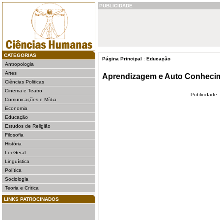
PUBLICIDADE
CATEGORIAS
Página Principal
:
Educação
Antropologia
Artes
Aprendizagem e Auto Conheci
Ciências Politicas
Cinema e Teatro
Publicidade
Comunicações e Mídia
Economia
Educação
Estudos de Religião
Filosofia
História
Lei Geral
Linguística
Política
Sociologia
Teoria e Crítica
LINKS PATROCINADOS