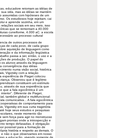
stas, educadore retomam as idéias de
e sua vida, mas as idéias se mantém
são assumidas com hipóteses de um
o. Os estudiosos hoje rejeitam, cai
evolui e aprende sozinha, em um
 relações sociais em seu meio, isso
istóricas que se remontam a 40.000
ituras cuneiforme, 4.000 aC. a escola
ecessário ao processo cultural
rencia de outros processos de
renças de cada povo, de cada grupo
sobre aquisição de linguagem como
nteração e da informação lingüistica
balho passa a ser, então, o uso e a
ições de produção. O papel do
om os alunos através da linguagem
 a convergência das idéias
imento numa visão social, histórica
nais, Vigotsky com a relação
a experiência de Piaget colocou
criança. Observou que é legítimo
 aprendizam constituem um estímulo
ou, através de sua experiência que
e que a fala egocêntrica é um
 interior". Diferente de Piaget,
ial, também global e multifuncional:
ala comunicativa... A fala egocêntrica
 cooperativas de comportamento para
is. Vigotsky em sua curta tragetória
 até hoje seus estudos e pesquisas
escolares, neste momento tão
e sem força para agir no monstruoso
egam prontas onde a introspecção e
anto tempo defasadas, é obrigação
lhor possível para a formação de
ópria história e respeito as demais. O
ão, e não o que observamos em nosso
acesso a educação, vivendo somente de