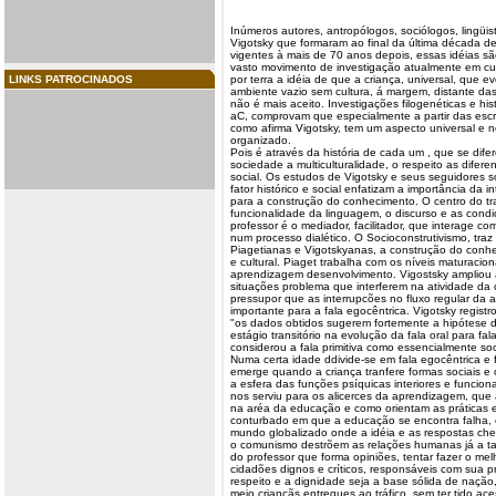
Inúmeros autores, antropólogos, sociólogos, lingüi
Vigotsky que formaram ao final da última década d
vigentes à mais de 70 anos depois, essas idéias 
vasto movimento de investigação atualmente em curs
LINKS PATROCINADOS
por terra a idéia de que a criança, universal, que 
ambiente vazio sem cultura, á margem, distante das
não é mais aceito. Investigações filogenéticas e h
aC, comprovam que especialmente a partir das escr
como afirma Vigotsky, tem um aspecto universal e n
organizado.
Pois é através da história de cada um , que se dife
sociedade a multiculturalidade, o respeito as dife
social. Os estudos de Vigotsky e seus seguidores 
fator histórico e social enfatizam a importância da i
para a construção do conhecimento. O centro do tra
funcionalidade da linguagem, o discurso e as cond
professor é o mediador, facilitador, que interage c
num processo dialético. O Socioconstrutivismo, traz
Piagetianas e Vigotskyanas, a construção do conhec
e cultural. Piaget trabalha com os níveis maturacio
aprendizagem desenvolvimento. Vigostsky ampliou 
situações problema que interferem na atividade da 
pressupor que as interrupcões no fluxo regular da
importante para a
fala
egocêntrica. Vigotsky registr
"os dados obtidos sugerem fortemente a hipótese d
estágio transitório na evolução da fala oral para fala
considerou a fala primitiva como essencialmente soc
Numa certa idade ddivide-se em fala egocêntrica e f
emerge quando a criança tranfere formas sociais e
a esfera das funções psíquicas interiores e funciona
nos serviu para os alicerces da aprendizagem, que
na aréa da educação e como orientam as práticas 
conturbado em que a educação se encontra falha, 
mundo globalizado onde a idéia e as respostas ch
o comunismo destrõem as relações humanas já a t
do professor que forma opiniões, tentar fazer o me
cidadões dignos e críticos, responsáveis com sua pr
respeito e a dignidade seja a base sólida de naç
meio criançãs entregues ao tráfico, sem ter tido 