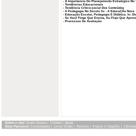
-
A Importancia Do Planejamento Estrategico No 
-
Tendências Educacionais
-
Tendência Crítico-social Dos Conteúdos
-
A Pedagogia No Século Xx - A EducaÇÃo Nova
-
Educação Escolar, Pedagogia E Didática. In: Di
-
Se Você Finge Que Ensina, Eu Finjo Que Apren
-
Processos De Avaliação
Sobre o site:
Quem Somos
|
Contato
|
Ajuda
Sites Parceiros:
Curiosidades
|
Livros Grátis
|
Resumo
|
Frases e Citações
|
Ciências