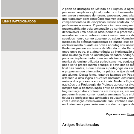
A partir da utilização do Método de Projetos, a ap
processo complexo e global, onde o conhecimento d
tornam-se elementos do mesmo processo, contraria
que trabalham com conteúdos fragmentados, cond
LINKS PATROCINADOS
compartimentada de disciplinas. Nesse contexto, no
professores e
alunos
. O professor torna-se um pesq
responsabilidade pela construção do conhecimento
desenvolver uma postura ativa perante o processo
reconhecer que o professor não é mais o único a d
seguidos nem o centro absoluto do saber. Normalme
moldados às práticas tradicionais de ensino que se
esclarecimento quanto às novas abordagens inseri
Podemos pensar em termos de Método ou de
Peda
entre um e outro, é a abrangência da implantação
uma mudança total na orientação filosófico-pedagó
pode ser implementado numa escola tradicional ou
técnica de ensino utilizada periodicamente, conju
pode ser o procedimento principal e definidor do 
final das contas, o que definirá a pedagogia da esc
e propostas que orientarão, na prática, o tipo de 
aos alunos. Dessa forma, quando falamos em Peda
referindo a uma lógica educativa bastante diferen
maioria dos processos educacionais. Mudar a lógica
tradições e a Pedagogia de Projetos apresenta div
romper com a desarticulação entre os conhecimentos
fragmentação dos conteúdos em disciplinas, em séri
predeterminados, como horários semanais fixos e bi
figura do professor nas atividades educativas; v ro
com a avaliação exclusivamente final, centrada nos
exclusivamente para selecionar os alunos dignos de 
Veja mais em:
Edu
Artigos Relacionados