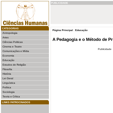
PUBLICIDADE
CATEGORIAS
Página Principal
:
Educação
Antropologia
Artes
A Pedagogia e o Método de Pr
Ciências Politicas
Cinema e Teatro
Publicidade
Comunicações e Mídia
Economia
Educação
Estudos de Religião
Filosofia
História
Lei Geral
Linguística
Política
Sociologia
Teoria e Crítica
LINKS PATROCINADOS