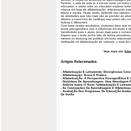
Ferreiro, a sala de aula (e a escola como um todo
educativo, e assim cabe ao educador explorar toda
criança em fase de alfabetização, relacionando este
leitura e escrita. Deste modo, defende nas classes
de atividades que não mais vão se prender às ativ
ditados e exercícios de cartilhas) mas antes vão com
lúdicas e diferentes.
Com base nestes resultados, podemos dizer que em
teoria psicogenética veio a influenciar em muito a d
transferindo para o aluno (enao mais para o conteú
Espero que o texto tenha sido de leitura proveitosa
mesmo no shvoong irei publicar um texto relacionad
motivação na alfabetização de crianças, o qual dá
Veja mais em:
Edu
Artigos Relacionados
-
Alfabetização E Letramento: Divergências Conc
-
Alfabetização: Teoria E Prática
-
AlfabetizaÇÃo: A Perspectiva PsicogenÉtica E 
-
Distúrbios De Aprendizagem. Uma Abordagem 
-
Análise Sobre O Texto ?alfabetização E Letrame
-
As Concepções Da Aprendizagem E Alfabetiza
-
AvaliaÇÃo Dos Programas De EducaÇÃo Ambien
De GoiÁs