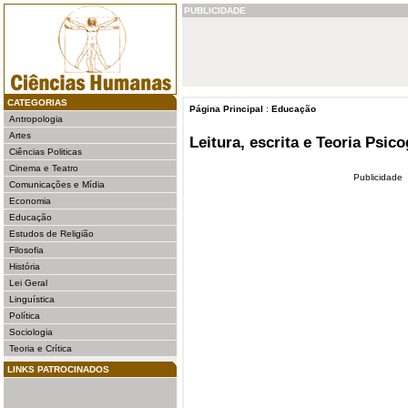
PUBLICIDADE
CATEGORIAS
Página Principal
:
Educação
Antropologia
Artes
Leitura, escrita e Teoria Psic
Ciências Politicas
Cinema e Teatro
Publicidade
Comunicações e Mídia
Economia
Educação
Estudos de Religião
Filosofia
História
Lei Geral
Linguística
Política
Sociologia
Teoria e Crítica
LINKS PATROCINADOS