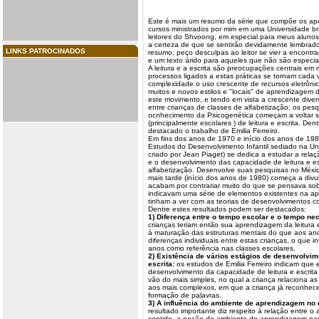
Este é mais um resumo da série que compõe os ap
cursos ministrados por mim em uma Universidade bra
leitores do Shvoong, em especial para meus alunos
a certeza de que se sentirão devidamente lembrados)
LINKS PATROCINADOS
resumo, peço desculpas ao leitor se vier a encontr
e um texto árido para aqueles que não são especia
A
leitura
e a
escrita
são preocupações centrais em m
processos ligados a estas práticas se tornam cada 
complexidade o uso crescente de recursos eletrônic
muitos e novos estilos e "locais" de aprendizagem d
este movimento, e tendo em vista a crescente div
entre crianças de classes de alfabetização, os pe
ocnhecimento da Psicogenética começam a voltar se
(principalmente escolares ) de leitura e escrita. De
destacado o trabalho de Emilia Ferreiro.
Em fins dos anos de 1970 e início dos anos de 198
Estudos do Desenvolvimento Infantil sediado na Un
criado por Jean Piaget) se dedica a estudar a rela
e o desenvolvimento das capacidade de leitura e es
alfabetização. Desenvolve suas pesquisas no Méxic
mais tarde (início dos anos de 1980) começa a divul
acabam por contrariar muito do que se pensava sob
indicavam uma série de elementos existentes na a
tinham a ver com as teorias de desenvolvimentos co
Dentre estes resultados podem ser destacados:
1) Diferença entre o tempo escolar e o tempo n
crianças teriam então sua aprendizagem da leitura 
à maturação das estruturas mentais do que aos an
diferenças individuais entre estas crianças, o que i
anos como referência nas classes escolares.
2) Existência de vários estágios de desenvolvim
escrita:
os estudos de Emilia Ferreiro indicam que 
desenvolvimento da capacidade de leitura e escrita 
vão do mais simples, no qual a criança relaciona as
aos mais complexos, em que a criança já reconhece 
formação de palavras.
3) A influência do ambiente de aprendizagem no
resultado importante diz respeito à relação entre 
sentido, a noção de ambiente de aprendizagem passa