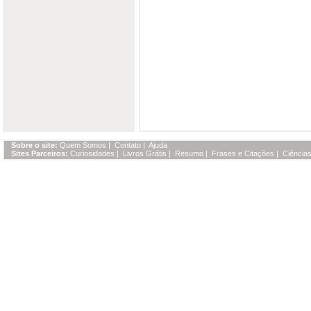
Sobre o site:
Quem Somos
|
Contato
|
Ajuda
Sites Parceiros:
Curiosidades
|
Livros Grátis
|
Resumo
|
Frases e Citações
|
Ciências