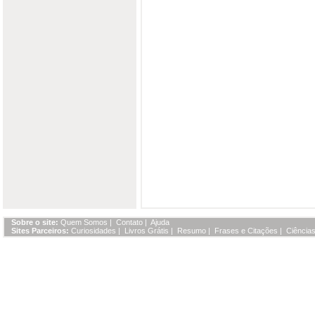
Sobre o site:
Quem Somos
|
Contato
|
Ajuda
Sites Parceiros:
Curiosidades
|
Livros Grátis
|
Resumo
|
Frases e Citações
|
Ciências