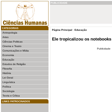
PUBLICIDADE
CATEGORIAS
Página Principal
:
Educação
Antropologia
Artes
Ele tropicalizou os notebooks
Ciências Politicas
Cinema e Teatro
Publicidade
Comunicações e Mídia
Economia
Educação
Estudos de Religião
Filosofia
História
Lei Geral
Linguística
Política
Sociologia
Teoria e Crítica
LINKS PATROCINADOS