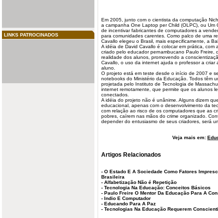
Em 2005, junto com o cientista da computação Nich
a campanha One Laptop per Child (OLPC), ou Um C
de incentivar fabricantes de computadores a vende
LINKS PATROCINADOS
para comunidades carentes. Como palco de uma re
Cavallo elegeu o Brasil, mais especificamente, a Ba
A idéia de David Cavallo é colocar em prática, com
criado pelo educador pernambucano Paulo Freire, q
realidade dos alunos, promovendo a conscientizaçã
Cavallo, o uso da internet ajuda o professor a criar
aluno.
O projeto está em teste desde o início de 2007 e s
notebooks do Ministério da Educação. Todos têm 
projetada pelo Instituto de Tecnologia de Massachu
internet remotamente, que permite que os alunos l
conectados.
A idéia do projeto não é unânime. Alguns dizem q
educacional, apenas com o desenvolvimento da te
com relação ao risco de os computadores que as cr
pobres, caírem nas mãos do crime organizado. Cont
depender do entusiasmo de seus criadores, será u
Veja mais em:
Edu
Artigos Relacionados
-
O Estado E A Sociedade Como Fatores Imprescin
Brasileira
-
Alfabetização Não é Repetição
-
Tecnologia Na Educação: Conceitos Básicos
-
Paulo Freire O Mentor Da Educação Para A Con
-
Indio E Computador
-
Educando Para A Paz
-
Tecnologias Na Educação Requerem Conscient