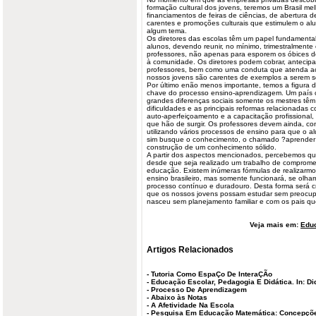
formação cultural dos jovens, teremos um Brasil mel
financiamentos de feiras de ciências, de abertura 
carentes e promoções culturais que estimulem o al
algum tema.
Os diretores das escolas têm um papel fundamental
alunos, devendo reunir, no mínimo, trimestralmente
professores, não apenas para esporem os óbices d
à comunidade. Os diretores podem cobrar, antecip
professores, bem como uma conduta que atenda aos 
nossos jovens são carentes de exemplos a serem s
Por último enão menos importante, temos a figura 
chave do processo ensino-aprendizagem. Um país 
grandes diferenças sociais somente os mestres tê
dificuldades e as principais reformas relacionadas
auto-aperfeiçoamento e a capacitação profissional,
que hão de surgir. Os professores devem ainda, co
utilizando vários processos de ensino para que o 
sim busque o conhecimento, o chamado ?aprender a
construção de um conhecimento sólido.
A partir dos aspectos mencionados, percebemos qu
desde que seja realizado um trabalho de comprome
educação. Existem inúmeras fórmulas de realiza
ensino brasileiro, mas somente funcionará, se ol
processo contínuo e duradouro. Desta forma será c
que os nossos jovens possam estudar sem preocupa
nasceu sem planejamento familiar e com os pais q
Veja mais em:
Edu
Artigos Relacionados
-
Tutoria Como EspaÇo De InteraÇÃo
-
Educação Escolar, Pedagogia E Didática. In: Di
-
Processo De Aprendizagem
-
Abaixo às Notas
-
A Afetividade Na Escola
-
Pesquisa Em Educação Matemática: Concepções