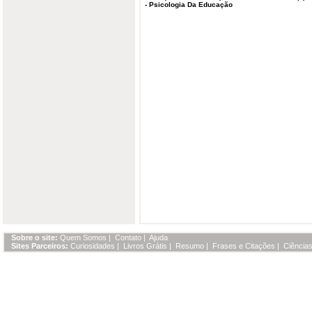
-
Psicologia Da Educação
Sobre o site:
Quem Somos
|
Contato
|
Ajuda
Sites Parceiros:
Curiosidades
|
Livros Grátis
|
Resumo
|
Frases e Citações
|
Ciências