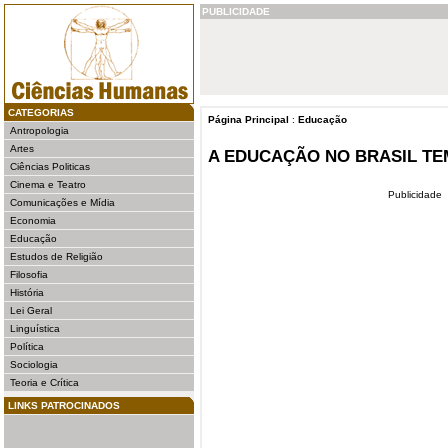
PUBLICIDADE
CATEGORIAS
Página Principal
:
Educação
Antropologia
Artes
A EDUCAÇÃO NO BRASIL TE
Ciências Politicas
Cinema e Teatro
Publicidade
Comunicações e Mídia
Economia
Educação
Estudos de Religião
Filosofia
História
Lei Geral
Linguística
Política
Sociologia
Teoria e Crítica
LINKS PATROCINADOS