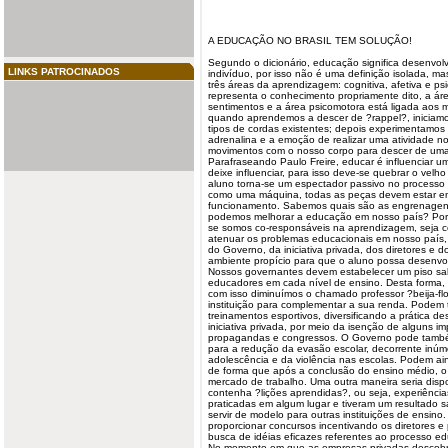
A EDUCAÇÃO NO BRASIL TEM SOLUÇÃO!
Segundo o dicionário, educação significa desenvolv
LINKS PATROCINADOS
indivíduo, por isso não é uma definição isolada, m
três áreas da
aprendizagem
: cognitiva, afetiva e p
representa o conhecimento propriamente dito, a áre
sentimentos e a área psicomotora está ligada aos 
quando aprendemos a descer de ?rappel?, iniciamo
tipos de cordas existentes; depois experimentamo
adrenalina e a emoção de realizar uma atividade n
movimentos com o nosso corpo para descer de uma
Parafraseando Paulo Freire, educar é influenciar u
deixe influenciar, para isso deve-se quebrar o vel
aluno torna-se um espectador passivo no processo
como uma máquina, todas as peças devem estar em
funcionamento. Sabemos quais são as engrenage
podemos melhorar a educação em nosso país? Por
se somos co-responsáveis na aprendizagem, seja co
atenuar os problemas educacionais em nosso país
do Governo, da iniciativa privada, dos diretores e d
ambiente propício para que o aluno possa desenvol
Nossos governantes devem estabelecer um piso sala
educadores em cada nível de ensino. Desta forma, 
com isso diminuímos o chamado professor ?beija-f
instituição para complementar a sua renda. Podem 
treinamentos esportivos, diversificando a prática de
iniciativa privada, por meio da isenção de alguns im
propagandas e congressos. O Governo pode també
para a redução da evasão escolar, decorrente inúm
adolescência e da violência nas escolas. Podem ai
de forma que após a conclusão do ensino médio, o 
mercado de trabalho. Uma outra maneira seria dispo
contenha ?lições aprendidas?, ou seja, experiênci
praticadas em algum lugar e tiveram um resultado s
servir de modelo para outras instituições de ensin
proporcionar concursos incentivando os diretores 
busca de idéias eficazes referentes ao processo ed
No momento em que as empresas privadas descobri