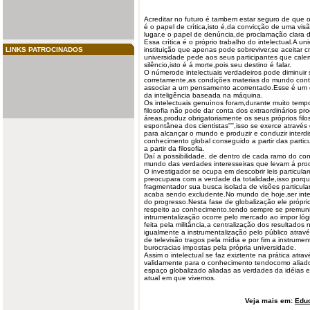
Acreditar no futuro é tambem estar seguro de que o
é o papel de crítica,isto é,da convicção de uma vi
lugar,e o papel de denúncia,de proclamação clara
Essa crítica é o próprio trabalho do
intelectual
.A uni
LINKS PATROCINADOS
instituição que apenas pode sobreviver,se aceitar cr
universidade pede aos seus participantes que cal
silêncio,isto é á morte,pois seu destino é falar.
O númerode intelectuais verdadeiros pode diminuir 
corretamente,as condições materias do mundo con
associar a um pensamento acorrentado.Esse é um 
da inteligência baseada na máquina.
Os intelectuais genuìnos foram,durante muito tempo
filosofia não pode dar conta dos extraordinários pr
áreas,produz obrigatoriamente os seus próprios filosó
espontânea dos cientistas'''',isso se exerce através
para alcançar o mundo e produzir e conduzir interdi
conhecimento
global conseguido a partir das parti
a partir da filosofia.
Daí a possibilidade, de dentro de cada ramo do co
mundo das verdades interesseiras que levam á produç
O investigador se ocupa em descobrir leis particul
preocupara com a verdade da totalidade,isso porqu
fragmentador sua busca isolada de visões particular
acaba sendo excludente.No mundo de hoje,ser inte
do progresso.Nesta fase de globalização ele própr
respeito ao conhecimento,tendo sempre se premuni
intrumentalização ocorre pelo mercado ao impor lóg
feita pela militância,a centralização dos resultados
igualmente a instrumentalização pelo público atravé
de televisão tragos pela mídia e por fim a instrumen
burocracias impostas pela própria universidade.
Assim o intelectual se faz exiztente na prática atra
validamente para o conhecimento tendocomo aliado
espaço globalizado aliadas as verdades da idéias e
atual em que vivemos.
Veja mais em:
Edu