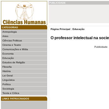
PUBLICIDADE
CATEGORIAS
Página Principal
:
Educação
Antropologia
Artes
O professor intelectual na so
Ciências Politicas
Cinema e Teatro
Publicidade
Comunicações e Mídia
Economia
Educação
Estudos de Religião
Filosofia
História
Lei Geral
Linguística
Política
Sociologia
Teoria e Crítica
LINKS PATROCINADOS