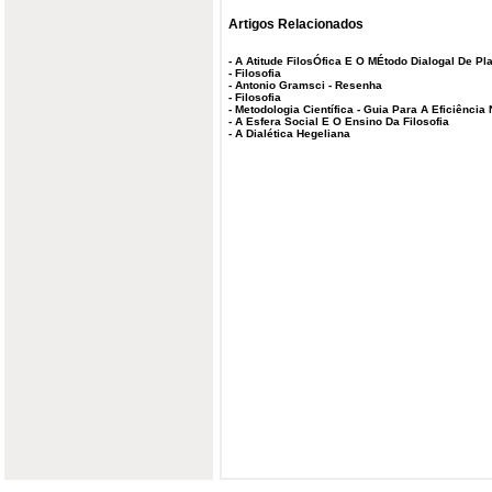
Artigos Relacionados
-
A Atitude FilosÓfica E O MÉtodo Dialogal De Pl
-
Filosofia
-
Antonio Gramsci - Resenha
-
Filosofia
-
Metodologia Científica - Guia Para A Eficiência
-
A Esfera Social E O Ensino Da Filosofia
-
A Dialética Hegeliana