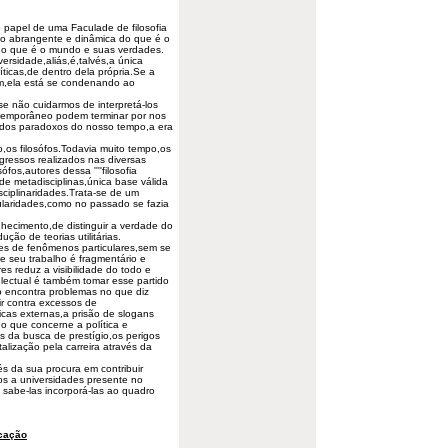
 papel de uma Faculade de filosofia
são abrangente e dinâmica do que é o
 do que é o
mundo
e suas verdades.
versidade,aliás,é,talvés,a única
íticas,de dentro dela própria.Se a
em,ela está se condenando ao
se não cuidarmos de interpretá-los
temporâneo podem terminar por nos
dos paradoxos do nosso tempo,a era
,os filosófos.Todavia muito tempo,os
ogressos realizados nas diversas
fos,autores dessa ''''filosofia
 de metadisciplinas,única base válida
sciplinaridades.Trata-se de um
cularidades,como no passado se fazia
nhecimento,de distinguir a verdade do
ão de teorias utilitárias.
ares de fenômenos particulares,sem se
e seu trabalho é fragmentário e
es reduz a visibilidade do todo e
lectual é também tomar esse partido
io encontra problemas no que diz
r contra excessos de
icas externas,a prisão de slogans
 no que concerne a política e
s da busca de prestígio,os perigos
talização pela carreira através da
vés da sua procura em contribuir
s a universidades presente no
 sabe-las incorporá-las ao quadro
cação