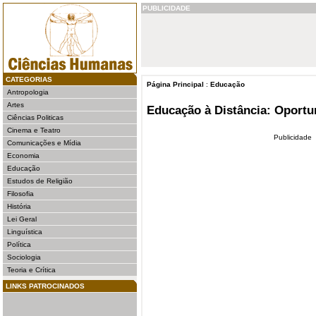
PUBLICIDADE
CATEGORIAS
Página Principal
:
Educação
Antropologia
Artes
Educação à Distância: Oport
Ciências Politicas
Cinema e Teatro
Publicidade
Comunicações e Mídia
Economia
Educação
Estudos de Religião
Filosofia
História
Lei Geral
Linguística
Política
Sociologia
Teoria e Crítica
LINKS PATROCINADOS