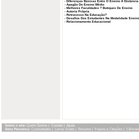
-
Diferenças Básicas Entre O Ensino A Distância
-
Apagão Do Ensino Médio
-
Melhores Faculdades ? Butiques De Ensino
-
Autoria Própria
-
Retrocesso Na Educação?
-
Desafios Dos Estudantes Na Modalidade Ensino 
-
Relacionamento Educacional
Sobre o site:
Quem Somos
|
Contato
|
Ajuda
Sites Parceiros:
Curiosidades
|
Livros Grátis
|
Resumo
|
Frases e Citações
|
Ciências