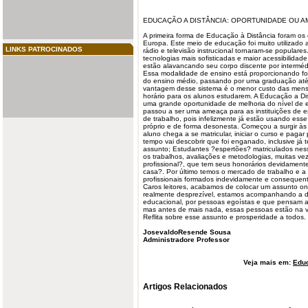
EDUCAÇÃO A DISTÂNCIA:
OPORTUNIDADE
OU A
A primeira forma de Educação à Distância foram os
Europa. Este meio de educação foi muito utilizado 
LINKS PATROCINADOS
rádio e televisão instrucional tornaram-se popular
tecnologias mais sofisticadas e maior acessibilidade 
estão alavancando seu corpo discente por interméd
Essa modalidade de ensino está proporcionando fo
do ensino médio, passando por uma graduação até 
vantagem desse sistema é o menor custo das mensal
horário para os alunos estudarem. A Educação a Di
uma grande oportunidade de melhoria do nível de 
passou a ser uma ameaça para as instituições de e
de trabalho, pois infelizmente já estão usando ess
próprio e de forma desonesta. Começou a surgir às
aluno chega a se matricular, iniciar o curso e pag
tempo vai descobrir que foi enganado, inclusive já
assunto; Estudantes ?espertões? matriculados nes
os trabalhos, avaliações e metodologias, muitas ve
profissional?, que tem seus honorários devidament
casa?. Por último temos o mercado de trabalho e 
profissionais formados indevidamente e consequen
Caros leitores, acabamos de colocar um assunto o
realmente desprezível, estamos acompanhando a de
educacional, por pessoas egoístas e que pensam 
mas antes de mais nada, essas pessoas estão na v
Reflita sobre esse assunto e prosperidade a todos.
JosevaldoResende Sousa
Administradore Professor
Veja mais em:
Edu
Artigos Relacionados