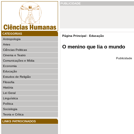
PUBLICIDADE
CATEGORIAS
Página Principal
:
Educação
Antropologia
Artes
O menino que lia o mundo
Ciências Politicas
Cinema e Teatro
Publicidade
Comunicações e Mídia
Economia
Educação
Estudos de Religião
Filosofia
História
Lei Geral
Linguística
Política
Sociologia
Teoria e Crítica
LINKS PATROCINADOS