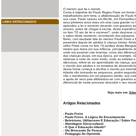
O menino que lia o
mundo
Conta
à trajetória de Paulo Reglus Freire em forma
trabalhadores sem terra, a alfabetização de Paulo 
sua casa, Paulo nasceu em Recife, em Pernambuco
LINKS PATROCINADOS
seus primeiros anos viveu em uma casa grande no R
aprendeu a ler e escrever riscando com gravetos as
arvores, antes de chegar à escola, desta experiên
no livro ?O ato de ler e escrever?, onde descreve 
o sabor deste momento, recordando dos pássaros, d
flores, com saudade fala do menino Paulo Freire 
presentes depois de adultos à criança interior. Ain
velho Freire conta no livro ?A sombra desta Mang
medos que tivera em sua infância, principalmente 
onde era possível criar inventar, conta das diferen
das crianças atuais, em sua época, por exemplo, não 
observar a noite de outro modo, onde as estrelas 
silenciosa, refere-se ao aprendizado da criança, 
o mundo dos adultos e na tentativa de desvendá-l
dessa forma começa a decifrar o mundo por intermé
infantis vão tornando-se pequenos, porém segundo
não o transformou em um pequeno adulto, sua curios
a ajuda de seus pais alfabetizou-se com gravetos 
diferencial de neste processo descobrir o seu mundo 
Veja mais em:
Edu
Artigos Relacionados
-
Paulo Freire
-
Paulo Freire: A Lógica Do Encantamento
-
Beletrismo, Utilitarismo E Educação / Sobre Pau
-
Abordagem Sócio-cultural
-
O Que é Educação Infantil?
-
Ula Brincando De Pensar
-
Pedagogia Do Oprimido