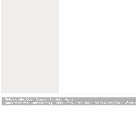
Sobre o site:
Quem Somos
|
Contato
|
Ajuda
Sites Parceiros:
Curiosidades
|
Livros Grátis
|
Resumo
|
Frases e Citações
|
Ciências