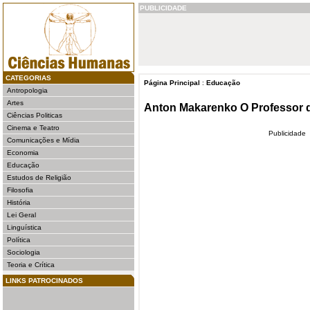
PUBLICIDADE
CATEGORIAS
Página Principal
:
Educação
Antropologia
Artes
Anton Makarenko O Professor d
Ciências Politicas
Cinema e Teatro
Publicidade
Comunicações e Mídia
Economia
Educação
Estudos de Religião
Filosofia
História
Lei Geral
Linguística
Política
Sociologia
Teoria e Crítica
LINKS PATROCINADOS