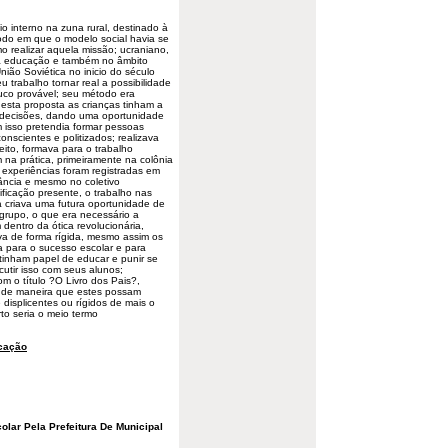
o interno na zuna rural, destinado à
odo em que o modelo social havia se
 realizar aquela missão; ucraniano,
a educação e também no âmbito
nião Soviética no inicio do século
 trabalho tornar real a possibilidade
co provável; seu método era
nesta proposta as crianças tinham a
s decisões, dando uma oportunidade
isso pretendia formar pessoas
nscientes e politizados; realizava
eito, formava para o trabalho
na prática, primeiramente na colônia
 experiências foram registradas em
nfância e mesmo no coletivo
ficação presente, o trabalho nas
da criava uma futura oportunidade de
grupo, o que era necessário a
dentro da ótica revolucionária,
va de forma rígida, mesmo assim os
a para o sucesso escolar e para
 tinham papel de educar e punir se
utir isso com seus alunos;
m o título ?O Livro dos Pais?,
s de maneira que estes possam
 displicentes ou rígidos de mais o
rto seria o meio termo
cação
lar Pela Prefeitura De Municipal