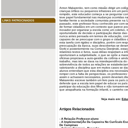
Anton Makarenko, tem como missão dirigir um colégi
crianças órfãos ou pequenos infratores em um perí
rompido, este educador começa a se perguntar como
teve papel fundamental nas mudanças ocorridas n
LINKS PATROCINADOS
familiar frente a sociedade comunista presente na U
passado, este professor ficou conhecido por com seu
de formar cidadãos em um contexto que parece pou
inovador por organizar a escola como um coletivo, 
oportunidade de decisão e participação diante da
nunca antes pensada em termos de educação, com 
capazes de se preocupar com o grupo e cidadãos co
esta tarefa com rigidez e disciplina, porém com resp
preocupação da época, suas descobertas se deram 
Gorki e posteriormente na Comuna Dzerjinski, estas
relatórios textos e livros, suas idéias respeitam a i
oportunizam a subjetividade, o que se opõe a massi
oficinas propiciava a auto-gestão da colônia e ain
trabalho, mas isto se dava na interdependência do 
sobrevivência de todos as relações se estabeleciam 
valorizando a disciplina que em muitos casos se da
alunos entendiam que esta disciplina era necessári
romper com a falta de perspectivas, os professores
assim o achassem necessários, porem deveriam disc
Makarenko escreve também um livro para os país co
defende que a escola tem papel de educar os paí
participar da educação dos filhos e não tornarem-se
que atrapalharia na formação infantil, o caminho ce
Veja mais em:
Edu
Artigos Relacionados
-
A Relação Professor-aluno
-
A ImplementaÇÃo Da Capoeira No CurrÍculo Esco
De Campinas