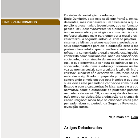
O criador da
sociologia
da educação
Émile Durkheim, para este sociólogo francês, em c
LINKS PATROCINADOS
diferentes, mas inseparáveis, um deles seria o que 
porção representaria o jovem bruto, que se forma 
pessoa, seu desenvolvimento foi a principal função
isso se serviu até a psicologia de como ciência do 
professor alcance meio para entender a moral e os
caracterizou o segundo individuo, com se projetou,
sistema de idéias os alunos expõem a sociedade a
seus comentadores para ele a educação seria o mei
posterior fase adulta, quanto melhor acontecer es
reflexo na comunidade a qual a
escola
esta inseri
conhecida como funcionalista, onde as consciências
sociedade, na construção do ser social se assimilam p
etc., o que determina a conduta do individuo no g
sociedade, desta forma a educação torna-se um bem 
vez as normas sociais com a cultura local e diminui
coletivo; Durkheim não desenvolve uma teoria da e
entender o significado do papel do professor, o in
compreende o meio em que esta inserido o que acon
suas idéias este pensador é conhecido como da ed
Estado e com a caracterização laica; para ele a ed
normativa, sobre a autoridade do professor, poste
na metade do século 19, e com a ajuda das teoria
país tornou-se obrigatória a educação da criança d
ensino religioso; ainda hoje se observam estes pila
pensador viveu no período da Segunda Revolução i
revolução Russa.
Veja mais em:
Edu
Artigos Relacionados