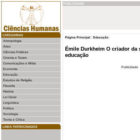
PUBLICIDADE
CATEGORIAS
Página Principal
:
Educação
Antropologia
Artes
Émile Durkheim O criador da 
Ciências Politicas
educação
Cinema e Teatro
Comunicações e Mídia
Publicidade
Economia
Educação
Estudos de Religião
Filosofia
História
Lei Geral
Linguística
Política
Sociologia
Teoria e Crítica
LINKS PATROCINADOS