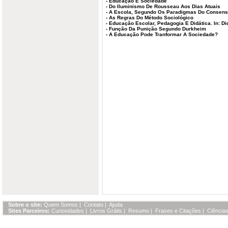
-
Educação E Sociedade
-
Do Iluminismo De Rousseau Aos Dias Atuais
-
A Escola, Segundo Os Paradigmas Do Consenso
-
As Regras Do Método Sociológico
-
Educação Escolar, Pedagogia E Didática. In: Di
-
Função Da Punição Segundo Durkheim
-
A Educação Pode Tranformar A Sociedade?
Sobre o site:
Quem Somos
|
Contato
|
Ajuda
Sites Parceiros:
Curiosidades
|
Livros Grátis
|
Resumo
|
Frases e Citações
|
Ciências