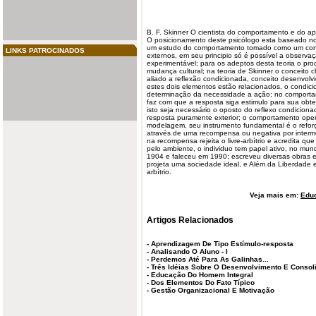
B. F. Skinner O cientista do
comportamento
e do ap
O posicionamento deste psicólogo esta baseado n
um estudo do comportamento tomado como um conj
LINKS PATROCINADOS
externos, em seu principio só é possível a observa
experimentável; para os adeptos desta teoria o pr
mudança cultural; na teoria de Skinner o conceito
aliado a reflexão condicionada, conceito desenvolvi
estes dois elementos estão relacionados, o condic
determinação da necessidade a ação; no comport
faz com que a resposta siga estimulo para sua ob
isto seja necessário o oposto do reflexo condicio
resposta puramente exterior; o comportamento ope
modelagem, seu instrumento fundamental é o reforç
através de uma recompensa ou negativa por interm
na recompensa rejeita o livre-arbítrio e acredita 
pelo ambiente, o individuo tem papel ativo, no mu
1904 e faleceu em 1990; escreveu diversas obras e
projeta uma sociedade ideal, e Além da Liberdade e 
arbítrio.
Veja mais em:
Edu
Artigos Relacionados
-
Aprendizagem De Tipo Estímulo-resposta
-
Analisando O Aluno - I
-
Perdemos Até Para As Galinhas...
-
Três Idéias Sobre O Desenvolvimento E Consoli
-
Educação Do Homem Integral
-
Dos Elementos Do Fato Típico
-
Gestão Organizacional E Motivação