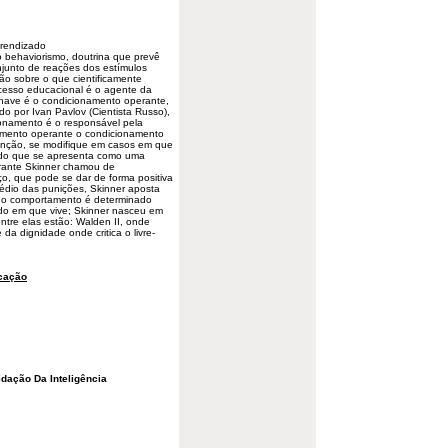
rendizado
o
behaviorismo
, doutrina que prevê
unto de reações dos estímulos
ção sobre o que cientificamente
ocesso educacional é o agente da
 chave é o condicionamento
operante
,
do por Ivan Pavlov (Cientista Russo),
ionamento é o responsável pela
amento operante o condicionamento
tenção, se modifique em casos em que
nado que se apresenta como uma
rante Skinner chamou de
o, que pode se dar de forma positiva
édio das punições, Skinner aposta
que o comportamento é determinado
ndo em que vive; Skinner nasceu em
ntre elas estão: Walden II, onde
da dignidade onde critica o livre-
cação
dação Da Inteligência