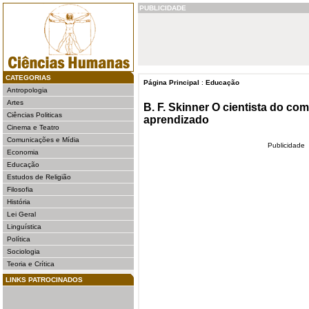
PUBLICIDADE
CATEGORIAS
Página Principal
:
Educação
Antropologia
Artes
B. F. Skinner O cientista do c
Ciências Politicas
aprendizado
Cinema e Teatro
Comunicações e Mídia
Publicidade
Economia
Educação
Estudos de Religião
Filosofia
História
Lei Geral
Linguística
Política
Sociologia
Teoria e Crítica
LINKS PATROCINADOS