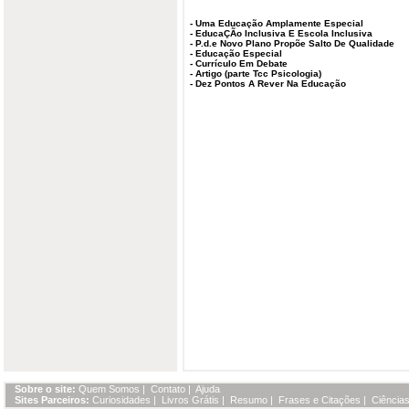
-
Uma Educação Amplamente Especial
-
EducaÇÃo Inclusiva E Escola Inclusiva
-
P.d.e Novo Plano Propõe Salto De Qualidade
-
Educação Especial
-
Currículo Em Debate
-
Artigo (parte Tcc Psicologia)
-
Dez Pontos A Rever Na Educação
Sobre o site:
Quem Somos
|
Contato
|
Ajuda
Sites Parceiros:
Curiosidades
|
Livros Grátis
|
Resumo
|
Frases e Citações
|
Ciências