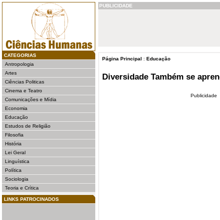
PUBLICIDADE
CATEGORIAS
Página Principal
:
Educação
Antropologia
Artes
Diversidade Também se apren
Ciências Politicas
Cinema e Teatro
Publicidade
Comunicações e Mídia
Economia
Educação
Estudos de Religião
Filosofia
História
Lei Geral
Linguística
Política
Sociologia
Teoria e Crítica
LINKS PATROCINADOS