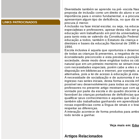
Diversidade também se aprende na pré-
escola
Nas 
proposta de inclusão como um direito do aluno e u
importância para o ensino fundamental, e a procura
apresentam algum tipo de deficiência, no que diz re
LINKS PATROCINADOS
procura é menor.
A inclusão na fase inicial escolar, ou seja, na educa
especialistas e professores, apesar desta não ser ga
educação vem trabalhando em prol da universaliza
para tanto esta se valendo da Constituição Federa
educação a todos, também o Estatuto da criança e
diretrizes e bases da educação Nacional de 1996 
1994.
Escola inclusiva é aquela que oportuniza o desenvolv
de todas as crianças lá presentes, a negativa de ma
éconsiderado preconceito e esta prevista a punição 
sociedade, deste modo deve englobar todos os cid
natural que em um primeiro momento se sintam ins
com necessidades especiais, porém cabe a eles o 
disposição em bibliotecas e internet, por exemplo;
alternativa, pois a lei de acesso à educação já est
A necessidade de socialização e de autonomia é ex
ingresso nas series iniciais, desta forma a escola i
possível seu desenvolvimento para todas as criança
professores no presente artigo mostram que com aj
vontade por parte da escola e do quadro docente 
favorável às crianças portadoras de deficiências q
qualificar seus conhecimentos e aquelas que não 
também são trabalhadas ganhando em aprendizado
novas experiências como a língua de sinais e o br
respeitar as diferenças.
A interação acontece de forma produtiva para amb
todo tende a ganhar.
Veja mais em:
Edu
Artigos Relacionados