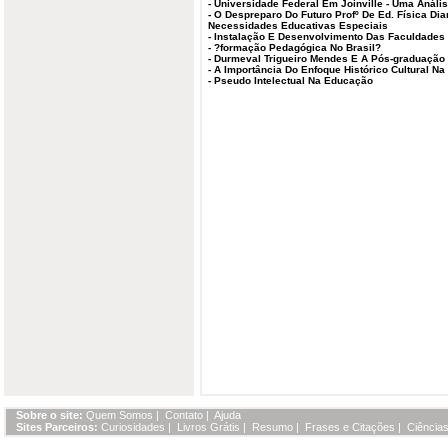
-
Universidade Federal Em Joinville - Uma Anális
-
O Despreparo Do Futuro Profº De Ed. Física D
Necessidades Educativas Especiais
-
Instalação E Desenvolvimento Das Faculdades
-
?formação Pedagógica No Brasil?
-
Durmeval Trigueiro Mendes E A Pós-graduação
-
A Importância Do Enfoque Histórico Cultural N
-
Pseudo Intelectual Na Educação
Sobre o site:
Quem Somos
|
Contato
|
Ajuda
Sites Parceiros:
Curiosidades
|
Livros Grátis
|
Resumo
|
Frases e Citações
|
Ciências