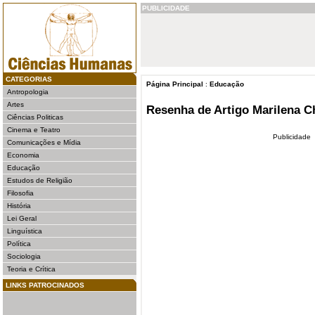
PUBLICIDADE
CATEGORIAS
Página Principal
:
Educação
Antropologia
Artes
Resenha de Artigo Marilena C
Ciências Politicas
Cinema e Teatro
Publicidade
Comunicações e Mídia
Economia
Educação
Estudos de Religião
Filosofia
História
Lei Geral
Linguística
Política
Sociologia
Teoria e Crítica
LINKS PATROCINADOS