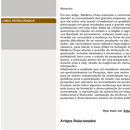
Resenha
Em seu artigo, Marilena Chaui expressa o crescent
atender as necessidades das grandes empresas, q
LINKS PATROCINADOS
que ela tenha uma queda considerável na qualidade
preocupada em gerar resultados para a grande emp
profissionais com uma base sólida de conhecimento.
autonomia em relação ao estado e a religião é alg
sua liberdade de pensamento, evitando assim que e
Acredito ser necessária a mudança na forma de tra
grande dificuldade de se manter atualizado na di
assim, são necessários novos métodos mais prátic
clássicos, para manter a base sólida na formação d
Marilena Chaui aborda a questão da diminuição do
graduação, inclusive mestrados e doutorados, o qu
profissional, bem como o estudo de pesquisas de 
autora, a educação deixou de ser uma preparação 
durante toda a vida, devido as exigências do merc
informações.
Infelizmente a realidade que nós brasileiros vivemo
um aprofundamento na
Pesquisa
, visto que muitos
para se manter, independente da universidade ser p
problema seria a participação do estado nas pesqui
pesquisas que atendam as necessidades da socie
A autora ainda indica algumas mudanças que devem
pela busca da formação e democratização do ensin
universidade, a manutenção da autonomia em relaç
institucional e financeira, valorização da docênci
pesquisas e financiamentos através de fundos públi
Veja mais em:
Edu
Artigos Relacionados