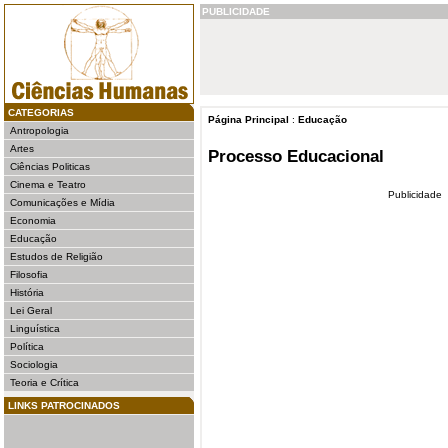
PUBLICIDADE
CATEGORIAS
Página Principal
:
Educação
Antropologia
Artes
Processo Educacional
Ciências Politicas
Cinema e Teatro
Publicidade
Comunicações e Mídia
Economia
Educação
Estudos de Religião
Filosofia
História
Lei Geral
Linguística
Política
Sociologia
Teoria e Crítica
LINKS PATROCINADOS