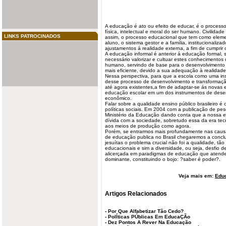
A educação é ato ou efeito de educar, é o
process
física, intelectual e moral do ser humano. Civilida
LINKS PATROCINADOS
assim, o processo educacional que tem como eleme
aluno, o sistema gestor e a família, institucionaliza
ajustamentos á realidade externa, a fim de cumprir
A educação informal é anterior á educação formal, s
necessário valorizar e cultuar estes conhecimentos
humano, servindo de base para o desenvolvimento
mais eficiente, devido a sua adequação à realidade
Nessa perspectiva, para que a escola como uma insti
desse processo de desenvolvimento e transformação,
até agora existentes,a fim de adaptar-se ás novas 
educação escolar em um dos instrumentos de desenvo
econômico.
Falar sobre a qualidade ensino público brasileiro é
políticas sociais. Em 2004 com a publicação de p
Ministério da Educação dando conta que a nossa e
dívida com a sociedade, sobretudo essa da era tec
aos meios de produção como agora.
Porém, se entrarmos mais profundamente nas causas
de educação publica no Brasil chegaremos a conc
jesuítas o problema crucial não foi a qualidade, tã
educacionais e sim a diversidade, ou seja, desfio d
alicerçada em paradigmas de educação que atende
dominante, constituindo o bojo: ?saber é poder?.
Veja mais em:
Edu
Artigos Relacionados
-
Por Que Alfabetizar Tão Cedo?
-
PolÍticas PÚblicas Em EducaÇÃo
-
Dez Pontos A Rever Na Educação