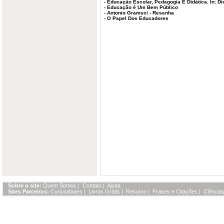
-
Educação Escolar, Pedagogia E Didática. In: Di
-
Educação é Um Bem Público
-
Antonio Gramsci - Resenha
-
O Papel Dos Educadores
Sobre o site:
Quem Somos
|
Contato
|
Ajuda
Sites Parceiros:
Curiosidades
|
Livros Grátis
|
Resumo
|
Frases e Citações
|
Ciências