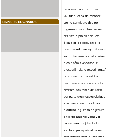
dd a i.media até c. do sec.
xix, tudo, caso do renasci/
LINKS PATROCINADOS
com o contributo dos por-
tugueses prá cultura renas-
centista e prá ciência, c/o
é da hist. de portugal e to-
dos aprendemos sp o fizemos
só ñ o faziam os analfabetos
e os q têm a 4ªclasse, c.
a experiência, o experimenta/
do contacto c. os sabios
orientais no sec.xvi, o conhe-
cimento das teses de lutero
por parte dos nossos clerigos
e sabios; o sec. das luzes ,
o aufklarung, caso do jesuita
q foi luis antonio verney q
se inspirou em john locke
e q foi o pai ispiritual da es-
cola publica portuguesa mon-