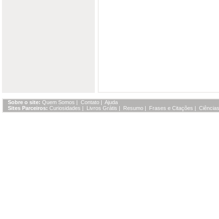
Sobre o site:
Quem Somos
|
Contato
|
Ajuda
Sites Parceiros:
Curiosidades
|
Livros Grátis
|
Resumo
|
Frases e Citações
|
Ciências