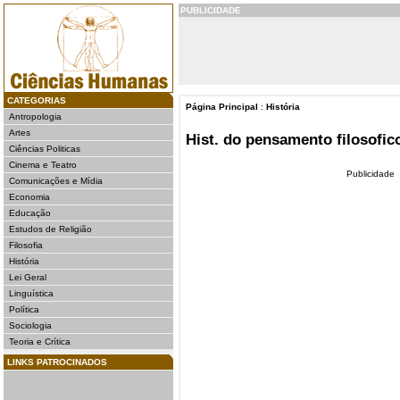
PUBLICIDADE
CATEGORIAS
Página Principal
:
História
Antropologia
Artes
Hist. do pensamento filosofic
Ciências Politicas
Cinema e Teatro
Publicidade
Comunicações e Mídia
Economia
Educação
Estudos de Religião
Filosofia
História
Lei Geral
Linguística
Política
Sociologia
Teoria e Crítica
LINKS PATROCINADOS