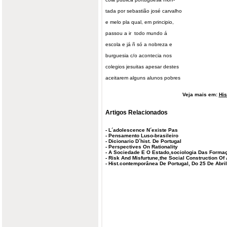
tada por sebastião josé carvalho
e melo pla qual, em principio,
passou a ir todo mundo á
escola e já ñ só a nobreza e
burguesia c/o acontecia nos
colegios jesuitas apesar destes
aceitarem alguns alunos pobres
Veja mais em:
His
Artigos Relacionados
-
L´adolescence N´existe Pas
-
Pensamento Luso-brasileiro
-
Dicionario D´hist. De Portugal
-
Perspectives On Rationality
-
A Sociedade E O Estado,sociologia Das Formaç
-
Risk And Misfurtune,the Social Construction Of
-
Hist.contemporânea De Portugal, Do 25 De Abril