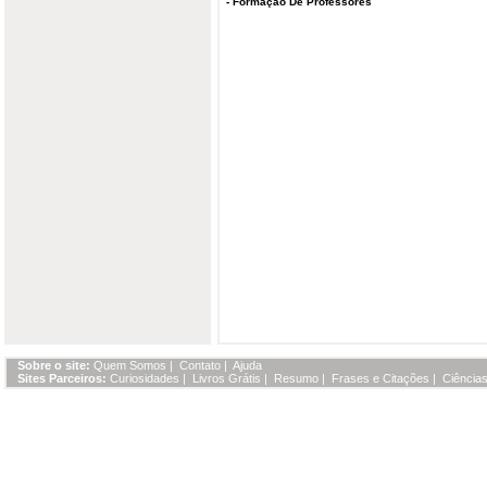
-
Formação De Professores
Sobre o site:
Quem Somos
|
Contato
|
Ajuda
Sites Parceiros:
Curiosidades
|
Livros Grátis
|
Resumo
|
Frases e Citações
|
Ciências