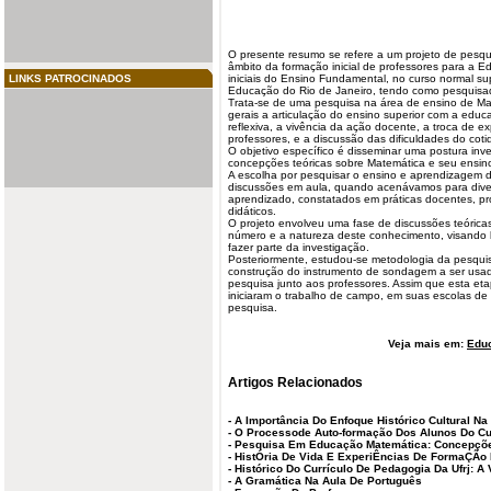
O presente resumo se refere a um projeto de pesq
âmbito da formação inicial de professores para a Ed
LINKS PATROCINADOS
iniciais do Ensino Fundamental, no curso normal sup
Educação do Rio de Janeiro, tendo como
pesquisa
Trata-se de uma pesquisa na área de ensino de Ma
gerais a articulação do ensino superior com a educa
reflexiva, a vivência da ação docente, a troca de e
professores, e a discussão das dificuldades do cotid
O objetivo específico é disseminar uma postura inves
concepções teóricas sobre Matemática e seu ensin
A
escolha
por pesquisar o ensino e aprendizagem 
discussões em aula, quando acenávamos para dive
aprendizado, constatados em práticas docentes, pr
didáticos.
O projeto envolveu uma fase de discussões teóricas
número e a natureza deste conhecimento, visando 
fazer parte da investigação.
Posteriormente, estudou-se metodologia da pesquis
construção do instrumento de sondagem a ser usad
pesquisa junto aos professores. Assim que esta et
iniciaram o trabalho de campo, em suas escolas de 
pesquisa.
Veja mais em:
Edu
Artigos Relacionados
-
A Importância Do Enfoque Histórico Cultural N
-
O Processode Auto-formação Dos Alunos Do C
-
Pesquisa Em Educação Matemática: Concepções
-
HistÓria De Vida E ExperiÊncias De FormaÇÃo
-
Histórico Do Currículo De Pedagogia Da Ufrj: A 
-
A Gramática Na Aula De Português