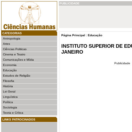
PUBLICIDADE
CATEGORIAS
Página Principal
:
Educação
Antropologia
Artes
INSTITUTO SUPERIOR DE E
Ciências Politicas
JANEIRO
Cinema e Teatro
Comunicações e Mídia
Publicidade
Economia
Educação
Estudos de Religião
Filosofia
História
Lei Geral
Linguística
Política
Sociologia
Teoria e Crítica
LINKS PATROCINADOS