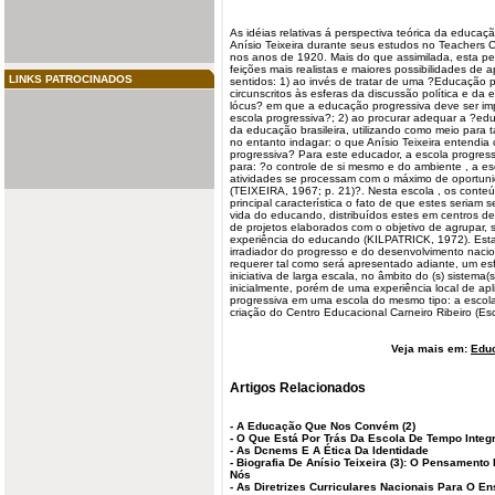
As idéias relativas á
perspectiva
teórica da educaç
Anísio Teixeira durante seus estudos no Teachers 
nos anos de 1920. Mais do que assimilada, esta pe
feições mais realistas e maiores possibilidades de a
LINKS PATROCINADOS
sentidos: 1) ao invés de tratar de uma ?Educação 
circunscritos às esferas da discussão política e da e
lócus? em que a educação progressiva deve ser im
escola
progressiva?; 2) ao procurar adequar a ?ed
da educação brasileira, utilizando como meio para 
no entanto indagar: o que Anísio Teixeira entendia
progressiva? Para este educador, a escola progre
para: ?o controle de si mesmo e do ambiente
, a e
atividades se processam com o máximo de oportun
(TEIXEIRA, 1967; p. 21)?. Nesta escola , os conte
principal característica o fato de que estes seriam
vida do
educando
, distribuídos estes em centros de
de projetos elaborados com o objetivo de agrupar, s
experiência do educando (KILPATRICK, 1972). Esta
irradiador do progresso e do desenvolvimento nacion
requerer tal como será apresentado adiante, um es
iniciativa de larga escala, no âmbito do (s) sistema(s
inicialmente, porém de uma experiência local de ap
progressiva em uma escola do mesmo tipo: a escola 
criação do Centro Educacional Carneiro Ribeiro (E
Veja mais em:
Edu
Artigos Relacionados
-
A Educação Que Nos Convém (2)
-
O Que Está Por Trás Da Escola De Tempo Integr
-
As Dcnems E A Ética Da Identidade
-
Biografia De Anísio Teixeira (3): O Pensamento
Nós
-
As Diretrizes Curriculares Nacionais Para O En