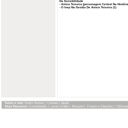
Da Sensibilidade
-
Anísio Teixeira (personagem Central Na Históri
-
O Inep Na Gestão De Anisio Teixeira (1)
Sobre o site:
Quem Somos
|
Contato
|
Ajuda
Sites Parceiros:
Curiosidades
|
Livros Grátis
|
Resumo
|
Frases e Citações
|
Ciências