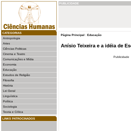
PUBLICIDADE
CATEGORIAS
Página Principal
:
Educação
Antropologia
Artes
Anísio Teixeira e a idéia de E
Ciências Politicas
Cinema e Teatro
Publicidade
Comunicações e Mídia
Economia
Educação
Estudos de Religião
Filosofia
História
Lei Geral
Linguística
Política
Sociologia
Teoria e Crítica
LINKS PATROCINADOS