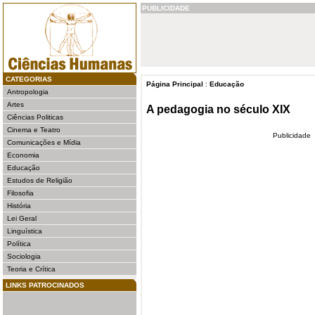
PUBLICIDADE
CATEGORIAS
Página Principal
:
Educação
Antropologia
Artes
A pedagogia no século XIX
Ciências Politicas
Cinema e Teatro
Publicidade
Comunicações e Mídia
Economia
Educação
Estudos de Religião
Filosofia
História
Lei Geral
Linguística
Política
Sociologia
Teoria e Crítica
LINKS PATROCINADOS