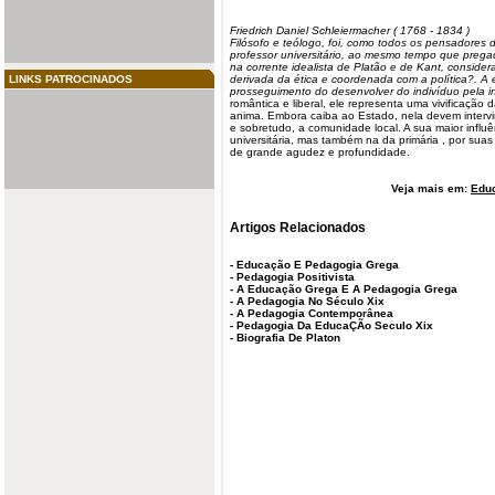
Friedrich Daniel Schleiermacher ( 1768 - 1834 )
Filósofo e teólogo, foi, como todos os pensadores 
professor universitário, ao mesmo tempo que pregad
na corrente idealista de Platão e de Kant, conside
LINKS PATROCINADOS
derivada da ética e coordenada com a política?
. A
prosseguimento do desenvolver do indivíduo pela in
romântica e liberal, ele representa uma vivificação 
anima. Embora caiba ao Estado, nela devem intervir 
e sobretudo, a comunidade local. A sua maior influê
universitária, mas também na da primária , por suas
de grande agudez e profundidade.
Veja mais em:
Edu
Artigos Relacionados
-
Educação E Pedagogia Grega
-
Pedagogia Positivista
-
A Educação Grega E A Pedagogia Grega
-
A Pedagogia No Século Xix
-
A Pedagogia Contemporânea
-
Pedagogia Da EducaÇÃo Seculo Xix
-
Biografia De Platon