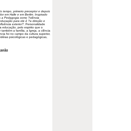
do tempo, primeiro preceptor e depois
or em Halle e em Berlim. Inspirado
ra a Pedagogia como ?ciência
 educação para ele é ?a direção e
fluência exterior?
. Personalidade
da educação, pelo espirito que o
também a família, a Igreja, a ciência
ncia foi no campo da cultura superior,
 idéias psicológicas e pedagógicas,
cação