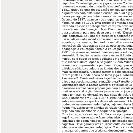
capítulos, ?a investigação no jogo educativo? e ?o
retoma-se o estudo de outras lógicas conforme a s
1881, iniciou-se uma preocupação em educar a prim
organizados para estruturar o ensino, no qual o jog
dessa pedagogia, encontrando-se como recreação
Decreto de 1887, aparece nos programas das
esco
físico. No ano de 1908, uma circular é enviada par
trazendo as idéias de Kergomard com uma nova int
procedimento de formação. Jean Girard, em 1911, 
para a criança, para nós, deve ser um meio. Desse
jogo educativo. Seu papel é preparar a educação in
física, intelectual e moral, convidando as crianças 
agradem, prazerosos, chegando a trabalhar sem s
instruções são elaboradas para as escolas materna
pedagogia a educação física e a educação sensoria
1931, discutiu-se um método francês para a educaç
sensorial. No intuito de assegurar a especificidade d
mudou-se o papel do jogo, dedicando-lhe outro es
que criaria o lúdico. Após a Segunda Guerra Mundia
referência complementada por Freud. O jogo passa
atividade séria e se adapta as idades dos alunos. 
material necessário. A escola maternal seria um lo
fazem gestos e onde a vida se torna jogo e trabalh
?saber-ser?. Finalizando essa trajetória histórica do
o jogo na escola maternal: situação atual? expõe 
Orientações para a Escola Maternal definiram seus 
dimensão escolar como preparação para a escola pr
práticas e socialização. Nessa perspectiva, o jogo
jogos tornaram-se obrigatórios nas salas de aula e 
livre. Finalmente em 1984, 1987 e 1990, foram feit
sobre os diversos aspectos da escola maternal. El
poderoso instrumento pedagógico, cuja tendência é 
freqüente, assim como atividades relacionadas a mot
segundo sua importância e segundo a tipologia.
Concluindo, no oitavo capítulo, ?a educação pré-e
jogo?, comentou-se que o fazer educativo pré-escol
igualdade de oportunidades, dando um espaço maio
cognitivo. Deve garantir um equilíbrio entre os pr
infantis e a intervenção pedagógica. O educador deve
e aceitar os papéis que a criança desempenha, or