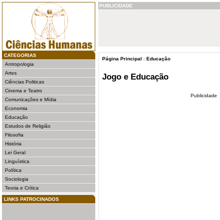
PUBLICIDADE
CATEGORIAS
Página Principal
:
Educação
Antropologia
Artes
Jogo e Educação
Ciências Politicas
Cinema e Teatro
Publicidade
Comunicações e Mídia
Economia
Educação
Estudos de Religião
Filosofia
História
Lei Geral
Linguística
Política
Sociologia
Teoria e Crítica
LINKS PATROCINADOS