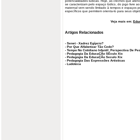
potencialidades lúdicas. Hoje, as creches que aten
se caracterizam pelo espaço lúdico, do jogo livre ao
maternal vem sendo limitado à tempos e espaços pr
específicos que permitem orienta-lo para seus obje
Veja mais em:
Edu
Artigos Relacionados
-
Senet - Xadrez Egípcio?
-
Por Que Alfabetizar Tão Cedo?
-
Tempo No Cotidiano Infantil: Perspectiva De P
-
Pedagogia Da EducaÇÃo SÉculo Xix
-
Pedagogia Da EducaÇÃo Seculo Xix
-
Pedagogia Das Expressões Artisticas
-
Ludoteca