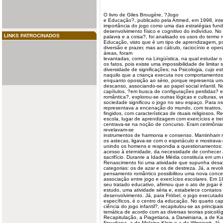
O livro de Giles Brougère, ?Jogo
e Educação?, publicado pela Artmed, em 1998, inte
importância do jogo como uma das estratégias fun
desenvolvimento físico e cognitivo do indivíduo. No 
LINKS PATROCINADOS
palavra e a coisa?, foi analisado os usos do termo
Educação, visto que é um tipo de aprendizagem, po
diversão e prazer, mas ao cálculo, raciocínio e oper
áreas, foram
levantadas, como na Lingüística, na qual estudar o
os fatos, pois existe uma impossibilidade de limitar
diversidade de significações; na Psicologia, cujo es
naquilo que a criança executa nos comportamentos 
enquanto oposição ao sério, porque representa um
descanso, associando-se ao papel social infantil. N
capítulos, ?em busca de configurações perdidas? e
romântica?, explorou-se outras lógicas e culturas, 
sociedade significou o jogo no seu espaço. Para o
representava a encenação do mundo, com teatros,
fingidos, com características de rituais religiosos. 
escola, lugar de aprendizagem com exercícios e tr
centrava-se na noção de concurso. Eram cerimônias
revelavam-se
instrumentos de harmonia e consenso. Mantinham re
os astecas, ligava-se com o espetáculo e mostrava-
unindo os homens e respondia a questionamentos: d
acesso à eternidade, da necessidade de conhecer
sacrifício. Durante a Idade Média constituía em u
Renascimento foi uma
atividade
que supunha desafi
categorias: os de azar e os de destreza. Já, a re
pensamento romântico possibilitou uma nova conce
associação entre jogo e exercícios escolares. Em 1
seu tratado
educativo
, afirmou que o ato de jogar
estudo, uma atividade séria e, estabelece contatos 
desenvolvimento. Já, para Fröbel, o jogo executad
específicos, é o centro da educação. No quarto capi
ciência do jogo infantil?, recapitulou-se as principai
temática de acordo com as diversas teorias psicoló
Recapitulação, a Piagetiana, a Darwiniana, a de Ka
Freudiana, a de Melaine Klein e a de Winnicott. Já,