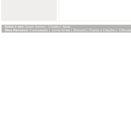
Sobre o site:
Quem Somos
|
Contato
|
Ajuda
Sites Parceiros:
Curiosidades
|
Livros Grátis
|
Resumo
|
Frases e Citações
|
Ciências