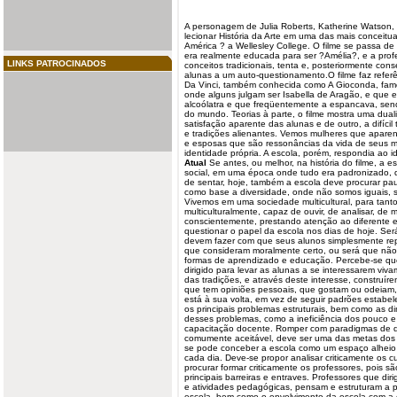
A personagem de Julia Roberts, Katherine Watson,
lecionar História da Arte em uma das mais conceitu
América ? a Wellesley College. O filme se passa d
era realmente educada para ser ?Amélia?, e a prof
LINKS PATROCINADOS
conceitos tradicionais, tenta e, posteriormente co
alunas
a um auto-questionamento.O filme faz refer
Da Vinci, também conhecida como A Gioconda, fa
onde alguns julgam ser Isabella de Aragão, e que es
alcoólatra e que freqüentemente a espancava, send
do mundo. Teorias à parte, o filme mostra uma dual
satisfação aparente das alunas e de outro, a difíci
e tradições alienantes. Vemos mulheres que aparent
e esposas que são ressonâncias da vida de seus 
identidade própria. A
escola
, porém, respondia ao i
Atual
Se antes, ou melhor, na história do filme, a e
social, em uma época onde tudo era padronizado, de
de sentar, hoje, também a escola deve procurar pa
como base a diversidade, onde não somos iguais, 
Vivemos em uma sociedade multicultural, para tant
multiculturalmente, capaz de ouvir, de analisar, de 
conscientemente, prestando atenção ao diferente e 
questionar o papel da escola nos dias de hoje. Ser
devem fazer com que seus alunos simplesmente rep
que consideram moralmente certo, ou será que não
formas de aprendizado e educação. Percebe-se que
dirigido para levar as alunas a se interessarem viv
das tradições, e através deste interesse, construír
que tem opiniões pessoais, que gostam ou odeiam,
está à sua volta, em vez de seguir padrões estabele
os principais problemas estruturais, bem como as d
desses problemas, como a ineficiência dos pouco e
capacitação docente. Romper com paradigmas de qu
comumente aceitável, deve ser uma das metas dos 
se pode conceber a escola como um espaço alheio à
cada dia. Deve-se propor analisar criticamente os cu
procurar formar criticamente os professores, pois 
principais barreiras e entraves. Professores que di
e atividades pedagógicas, pensam e estruturam a p
escola, bem como o envolvimento da escola com a 