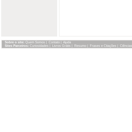
Sobre o site:
Quem Somos
|
Contato
|
Ajuda
Sites Parceiros:
Curiosidades
|
Livros Grátis
|
Resumo
|
Frases e Citações
|
Ciências