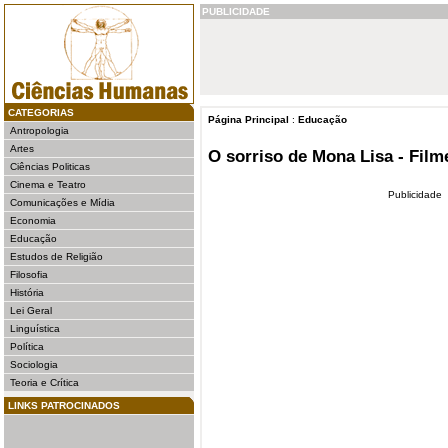
PUBLICIDADE
CATEGORIAS
Página Principal
:
Educação
Antropologia
Artes
O sorriso de Mona Lisa - Film
Ciências Politicas
Cinema e Teatro
Publicidade
Comunicações e Mídia
Economia
Educação
Estudos de Religião
Filosofia
História
Lei Geral
Linguística
Política
Sociologia
Teoria e Crítica
LINKS PATROCINADOS