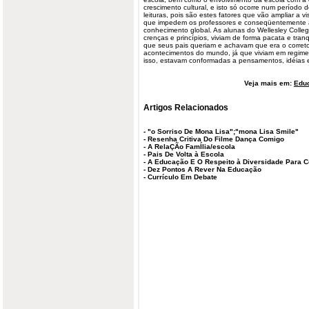
crescimento cultural, e isto só ocorre num período 
leituras, pois são estes fatores que vão ampliar a v
que impedem os professores e conseqüentemente a
conhecimento global. As alunas do Wellesley Colle
crenças e princípios, viviam de forma pacata e tran
que seus pais queriam e achavam que era o correto
acontecimentos do mundo, já que viviam em regime
isso, estavam conformadas a pensamentos, idéias
Veja mais em:
Edu
Artigos Relacionados
-
"o Sorriso De Mona Lisa";"mona Lisa Smile"
-
Resenha Critiva Do Filme Dança Comigo
-
A RelaÇÃo FamÍlia/escola
-
Pais De Volta à Escola
-
A Educação E O Respeito à Diversidade Para 
-
Dez Pontos A Rever Na Educação
-
Currículo Em Debate