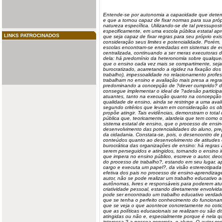
Entende-se por
autonomia
a capacidade que determ
e que a tornou capaz de fixar normas para sua pró
natureza específica. Utilizando-se de tal pressupos
especificamente, em uma escola pública estatal 
LINKS PATROCINADOS
que seja capaz de fixar regras para seu próprio exis
consideração seus limites e potencialidade. Porém
escolas encontram-se enredadas em sistemas de en
centralizada, continuando a ser meras executoras 
dela: há predomínio da
heteronomia
sobre qualquer
que o ensino cada vez mais se compartimente, seja
burocratizado, acarretando a rigidez na fixação dos
trabalho), impessoalidade
no relacionamento profes
trabalham no ensino e avaliação mais presa a regr
predominando a concepção de ?dever cumprido? de
consegue implementar o ideal de ?adesão participa
atuantes, tanto na execução quanto na concepção d
qualidade de ensino, ainda se restringe a uma av
segundo critérios que levam em consideração os ob
propõe atingir. Tais evidências, demonstram o tot
pública que, teoricamente, alardeia que tem como ob
sistema estatal de ensino, que o processo de ensi
desenvolvimento das potencialidades do aluno, pre
da cidadania. Constata-se, pois, o desencontro de 
conteúdos quanto ao desenvolvimento de atitudes 
burocrática das organizações de ensino: há regras 
serem perseguidos e atingidos, tornando o ensino in
que impera no ensino público, escreve o autor, de
do processo de trabalho?, estando em seu lugar, 
cargo e executa um papel?, da visão estereotipada
efetiva dos pais no processo de ensino-aprendizag
autor, não se pode realizar um trabalho educativo 
autônomas, livres e responsáveis para poderem atu
criatividade pessoal, estando diretamente envolvi
pode ser encontrado um trabalho educativo verdadei
que se tenha o perfeito conhecimento do funcioname
que se veja o que acontece concretamente no coti
que as políticas educacionais se realizam ou são d
atingidas ou não e, especialmente porque é nela 
interessa ? a pessoa concreta, o aluno. O autor co