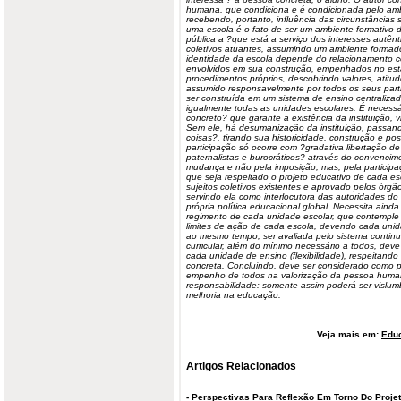
humana, que condiciona e é condicionada pelo
am
recebendo, portanto, influência das circunstâncias s
uma escola é o fato de ser um ambiente formativo 
pública a ?que está a serviço dos interesses autên
coletivos atuantes, assumindo um ambiente formad
identidade da escola depende do relacionamento 
envolvidos em sua construção, empenhados no esta
procedimentos próprios, descobrindo valores, atit
assumido responsavelmente por todos os seus parti
ser construída em um sistema de ensino centralizad
igualmente todas as unidades escolares. É necessá
concreto? que garante a existência da instituição, 
Sem ele, há desumanização da instituição, passan
coisas?, tirando sua historicidade, construção e po
participação só ocorre com ?gradativa libertação de
paternalistas e burocráticos?
através do convencime
mudança e não pela imposição, mas, pela particip
que seja respeitado o projeto educativo de cada e
sujeitos coletivos existentes e aprovado pelos órg
servindo ela como interlocutora das autoridades d
própria política educacional global. Necessita aind
regimento de cada unidade escolar, que contemple 
limites de ação de cada escola, devendo cada unida
ao mesmo tempo, ser avaliada pelo sistema contin
curricular, além do mínimo necessário a todos, dev
cada unidade de ensino (flexibilidade), respeitand
concreta. Concluindo, deve ser considerado como p
empenho de todos na valorização da pessoa human
responsabilidade: somente assim poderá ser vislu
melhoria na educação.
Veja mais em:
Edu
Artigos Relacionados
-
Perspectivas Para Reflexão Em Torno Do Projeto