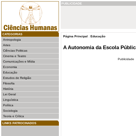
PUBLICIDADE
CATEGORIAS
Página Principal
:
Educação
Antropologia
Artes
A Autonomia da Escola Públic
Ciências Politicas
Cinema e Teatro
Publicidade
Comunicações e Mídia
Economia
Educação
Estudos de Religião
Filosofia
História
Lei Geral
Linguística
Política
Sociologia
Teoria e Crítica
LINKS PATROCINADOS