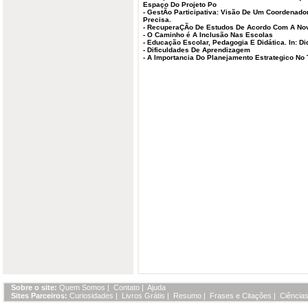
Espaço Do Projeto Po
-
GestÃo Participativa: Visão De Um Coordenad
Precisa.
-
RecuperaÇÃo De Estudos De Acordo Com A Nov
-
O Caminho é A Inclusão Nas Escolas
-
Educação Escolar, Pedagogia E Didática. In: Di
-
Dificuldades De Aprendizagem
-
A Importancia Do Planejamento Estrategico No 
Sobre o site:
Quem Somos
|
Contato
|
Ajuda
Sites Parceiros:
Curiosidades
|
Livros Grátis
|
Resumo
|
Frases e Citações
|
Ciências