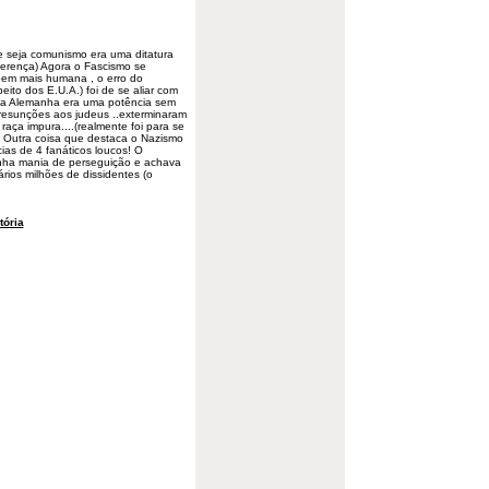
e seja comunismo era uma ditatura
iferença) Agora o Fascismo se
 bem mais humana , o erro do
eito dos E.U.A.) foi de se aliar com
o a Alemanha era uma potência sem
presunções aos judeus ..exterminaram
aça impura....(realmente foi para se
 ) Outra coisa que destaca o Nazismo
cias de 4 fanáticos loucos! O
Tinha mania de perseguição e achava
ários milhões de dissidentes (o
tória