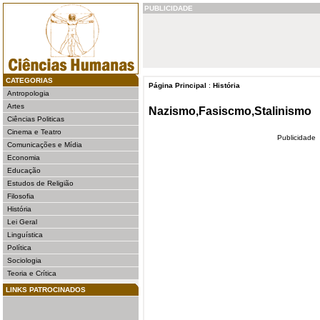
PUBLICIDADE
CATEGORIAS
Página Principal
:
História
Antropologia
Artes
Nazismo,Fasiscmo,Stalinismo
Ciências Politicas
Cinema e Teatro
Publicidade
Comunicações e Mídia
Economia
Educação
Estudos de Religião
Filosofia
História
Lei Geral
Linguística
Política
Sociologia
Teoria e Crítica
LINKS PATROCINADOS