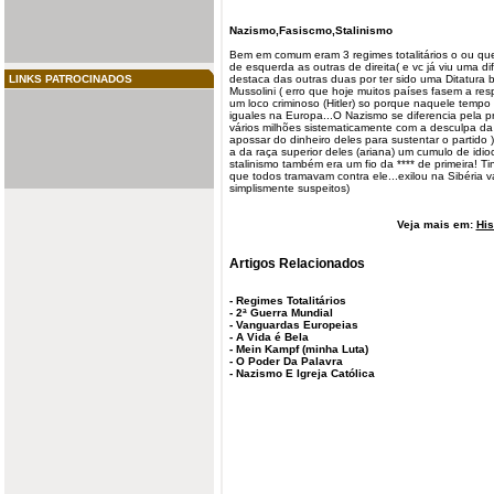
Nazismo,Fasiscmo,Stalinismo
Bem em comum eram 3 regimes totalitários o ou qu
de esquerda as outras de direita( e vc já viu uma d
LINKS PATROCINADOS
destaca das outras duas por ter sido uma Ditatura
Mussolini ( erro que hoje muitos países fasem a resp
um loco criminoso (Hitler) so porque naquele temp
iguales na Europa...O Nazismo se diferencia pela 
vários milhões sistematicamente com a desculpa da r
apossar do dinheiro deles para sustentar o partido
a da raça superior deles (ariana) um cumulo de idio
stalinismo também era um fio da **** de primeira! 
que todos tramavam contra ele...exilou na Sibéria v
simplismente suspeitos)
Veja mais em:
His
Artigos Relacionados
-
Regimes Totalitários
-
2ª Guerra Mundial
-
Vanguardas Europeias
-
A Vida é Bela
-
Mein Kampf (minha Luta)
-
O Poder Da Palavra
-
Nazismo E Igreja Católica