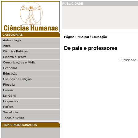
PUBLICIDADE
CATEGORIAS
Página Principal
:
Educação
Antropologia
Artes
De pais e professores
Ciências Politicas
Cinema e Teatro
Publicidade
Comunicações e Mídia
Economia
Educação
Estudos de Religião
Filosofia
História
Lei Geral
Linguística
Política
Sociologia
Teoria e Crítica
LINKS PATROCINADOS