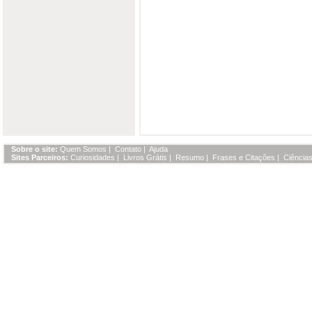
Sobre o site:
Quem Somos
|
Contato
|
Ajuda
Sites Parceiros:
Curiosidades
|
Livros Grátis
|
Resumo
|
Frases e Citações
|
Ciências