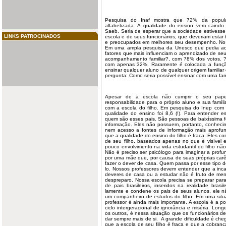
Pesquisa do Inaf mostra que 72% da popula
alfabetizada. A qualidade do ensino vem caind
Saeb. Seria de esperar que a sociedade estivesse
LINKS PATROCINADOS
escola e de seus funcionários, que deveriam esta
e preocupados em melhores seu desempenho. No Br
Em uma ampla pesquisa da Unesco que pedia aos 
fatores que mais influenciam o aprendizado de seu
acompanhamento familiar?, com 78% dos votos. ?
com apenas 32%. Raramente é colocada a função
ensinar qualquer aluno de qualquer origem familia
pergunta: Como seria possível ensinar com uma fa
Apesar de a escola não cumprir o seu papel
responsabilidade para o próprio aluno e sua família
com a escola do filho. Em pesquisa do Inep com 
qualidade do ensino foi 8,6 (!). Para entender e
quem são esses pais. São pessoas de baixíssima 
informação. Eles não possuem, portanto, conhecim
nem acesso a fontes de informação mais aprofu
que a qualidade do ensino do filho é fraca. Eles 
de seu filho, baseados apenas no que é visível 
pouco envolvimento na vida estudantil do filho nã
Não é preciso ser psicólogo para imaginar a profu
por uma mãe que, por causa de suas próprias carê
fazer o dever de casa. Quem passa por esse tipo d
lo. Nossos professores devem entender que a inca
deveres de casa ou a estudar não é fruto de me
despreparo. Nossa escola precisa se preparar para e
de pais brasileiros, inseridos na realidade bras
lamente e condene os pais de seus alunos, ele n
um companheiro de estudos do filho. Em uma sit
professor é ainda mais importante. A escola é a 
ciclo intergeracional de ignorância e miséria. Lo
os outros, é nessa situação que os funcionários 
dar sempre mais de si. A grande dificuldade é cheg
que a escola de seu filho é fraca e que a cobran