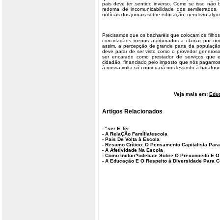
pais deve ter sentido inverso. Como se isso não 
redoma de incomunicabilidade dos semiletrados,
notícias dos jornais sobre educação, nem livro alg
Precisamos que os bacharéis que colocam os filhos
concidadãos menos afortunados a clamar por uma 
assim, a percepção de grande parte da população 
deve parar de ser visto como o provedor generos
ser encarado como prestador de serviços que 
cidadão, financiado pelo imposto que nós pagamos
à nossa volta só continuará nos levando à barafu
Veja mais em:
Edu
Artigos Relacionados
-
"ser E Ter
-
A RelaÇÃo FamÍlia/escola
-
Pais De Volta à Escola
-
Resumo Crítico: O Pensamento Capitalista Par
-
A Afetividade Na Escola
-
Como Incluir?odebate Sobre O Preconceito E O
-
A Educação E O Respeito à Diversidade Para 