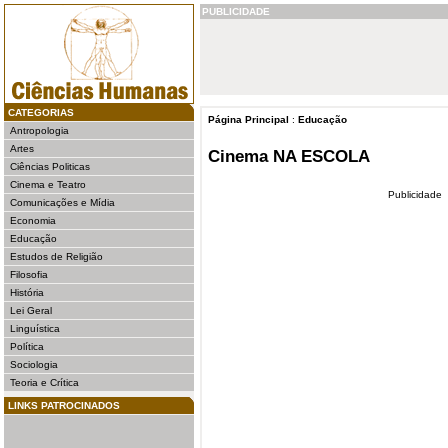
PUBLICIDADE
CATEGORIAS
Página Principal
:
Educação
Antropologia
Artes
Cinema NA ESCOLA
Ciências Politicas
Cinema e Teatro
Publicidade
Comunicações e Mídia
Economia
Educação
Estudos de Religião
Filosofia
História
Lei Geral
Linguística
Política
Sociologia
Teoria e Crítica
LINKS PATROCINADOS