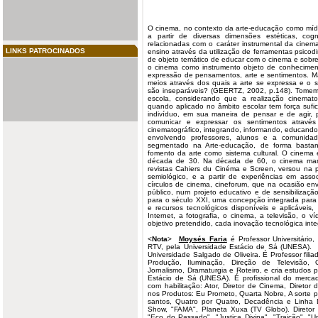
O
cinema
, no contexto da arte-educação como míd
a partir de diversas dimensões estéticas, cognit
relacionadas com o caráter instrumental da cinem
LINKS PATROCINADOS
ensino através da utilização de ferramentas psicod
de objeto temático de educar com o cinema e sobr
o cinema como instrumento objeto de conhecime
expressão de pensamentos, arte e sentimentos. Ma
meios através dos quais a arte se expressa e o s
são inseparáveis? (GEERTZ, 2002, p.148). Tome
escola
, considerando que a realização cinemato
quando aplicado no âmbito escolar tem força sufic
indivíduo, em sua maneira de pensar e de agir, 
comunicar e expressar os sentimentos atravé
cinematográfico, integrando, informando, educando
envolvendo professores, alunos e a comunidad
segmentado na Arte-educação, de forma bastant
fomento da arte como sistema cultural. O cinema
década de 30. Na década de 60, o cinema marc
revistas Cahiers du Cinéma e Screen, versou na p
semiológico, e a partir de experiências em assoc
círculos de cinema, cineforum, que na ocasião en
público, num projeto educativo e de sensibilizaç
para o século XXI, uma concepção integrada para
e recursos tecnológicos disponíveis e aplicávei
Internet, a fotografia, o cinema, a televisão, o 
objetivo pretendido, cada inovação tecnológica int
<
Nota
>
Moysés Faria
é Professor Universitário
RTV, pela Universidade Estácio de Sá (UNESA). E
Universidade Salgado de Oliveira. É Professor fil
Produção, Iluminação, Direção de Televisão,
Jornalismo, Dramaturgia e Roteiro, e cria estudos p
Estácio de Sá (UNESA). É profissional do mercad
com habilitação: Ator, Diretor de Cinema, Diretor
nos Produtos: Eu Prometo, Quarta Nobre, A sorte 
santos, Quatro por Quatro, Decadência e Linha Di
Show, "FAMA", Planeta Xuxa (TV Globo). Diretor 
"Eco do Passado", "Justiça Divina", "Traição", "U