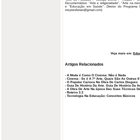
Documentários: "Arte e religiosidade", "Arte na 
e "Educação em Saúde". Diretor do Programa B
moysesfarias@gmail.com
)
Veja mais em:
Edu
Artigos Relacionados
-
A Moda é Como O Cinema: Não é Nada
-
Cinema - Se é A 7ª Arte, Quais São As Outras 6
-
O Popular Carioca Na Obra De Carlos Diegues
-
Guia De História Da Arte. Guia De História Da 
-
A Obra De Arte Na época Das Suas Técnicas D
-
Roteiro 3.2
-
Tecnologia Na Educação: Conceitos Básicos