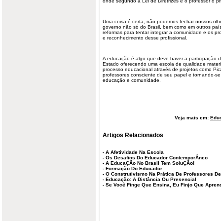
onde segundo a Lei de Diretrizes é o professor o pri
Uma coisa é certa, não podemos fechar nossos olho
governo não só do Brasil, bem como em outros paí
reformas para tentar integrar a comunidade e os pr
e reconhecimento desse profissional.
A educação é algo que deve haver a participação d
Estado oferecendo uma escola de qualidade materi
processo educacional através de projetos como Pic
professores consciente de seu papel e tornando-se
educação e comunidade.
Veja mais em:
Edu
Artigos Relacionados
-
A Afetividade Na Escola
-
Os Desafios Do Educador ContemporÂneo
-
A EducaÇÃo No Brasil Tem SoluÇÃo!
-
Formação Do Educador
-
O Construtivismo Na Prática De Professores De
-
Educação: A Distância Ou Presencial
-
Se Você Finge Que Ensina, Eu Finjo Que Apren