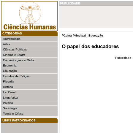
PUBLICIDADE
CATEGORIAS
Página Principal
:
Educação
Antropologia
Artes
O papel dos educadores
Ciências Politicas
Cinema e Teatro
Publicidade
Comunicações e Mídia
Economia
Educação
Estudos de Religião
Filosofia
História
Lei Geral
Linguística
Política
Sociologia
Teoria e Crítica
LINKS PATROCINADOS