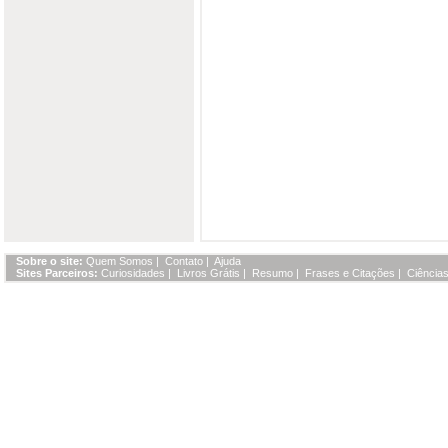
Sobre o site:
Quem Somos
|
Contato
|
Ajuda
Sites Parceiros:
Curiosidades
|
Livros Grátis
|
Resumo
|
Frases e Citações
|
Ciências