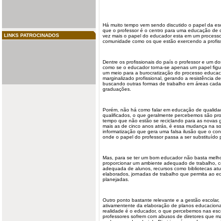
Há muito tempo vem sendo discutido o papel da es
que o professor é o centro para uma educação de 
LINKS PATROCINADOS
vez mais o papel do educador esta em um processo
comunidade como os que estão exercendo a profis
Dentre os profissionais do país o professor e um 
como se o educador torna-se apenas um papel figur
um meio para a burocratização do processo educac
marginalizado profissional, gerando a resistência d
buscando outras formas de trabalho em áreas cada 
graduações.
Porém, não há como falar em educação de qualidad
qualificados, o que geralmente percebemos são pro
tempo que não estão se reciclando para as novas 
mais as de cinco anos atrás, é essa mudança na s
informatização que gera uma falsa ilusão que o co
onde o papel do professor passa a ser substituído 
Mas, para se ter um bom educador não basta melhor
proporcionar um ambiente adequado de trabalho, 
adequada de alunos, recursos como bibliotecas atu
elaborados, jornadas de trabalho que permita ao e
planejadas.
Outro ponto bastante relevante e a gestão escolar, 
ativamentente da elaboração de planos educacionai
realidade é o educador, o que percebemos nas esco
professores sofrem com abusos de diretores que 