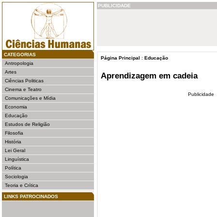
PUBLICIDADE
CATEGORIAS
Página Principal
:
Educação
Antropologia
Artes
Aprendizagem em cadeia
Ciências Politicas
Cinema e Teatro
Publicidade
Comunicações e Mídia
Economia
Educação
Estudos de Religião
Filosofia
História
Lei Geral
Linguística
Política
Sociologia
Teoria e Crítica
LINKS PATROCINADOS