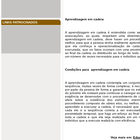
Aprendizagem em cadeia
LINKS PATROCINADOS
A aprendizagem em cadeia é entendida como 
associações, as quais, respeitam uma determ
aprendizagem em cadeia, deve haver um procedi
melhor, para que a pessoa tenha realmente aprendi
que ela conheça a operacionalização de cada
executada, que os fatos ocorram com uma proximi
ao final da cadeia ou distribuído ao longo de toda
um número de vezes necessário para o indivíduo que
Condições para aprendizagem em cadeia
A aprendizagem em cadeia contempla um conjunt
seqüência, muitas vezes de forma complexa, é nec
por parte da pessoa de forma a garantir que os es
do próximo elo existam para continuar a navegar s
exigência se desenvolve com o procedimento de co
afere sobre a existência dos estímulos inte
procedimento composto de vários elos, ou melhor
aprendido a executar a cadeia, é necessário que
cada elo e a seqüência correta a ser executa
proximidade temporal, que haja um reforço ao final
toda a cadeia e que ela seja realizada em um 
indivíduo que a executa realizá-la com eficiência.
Veja mais em:
Edu