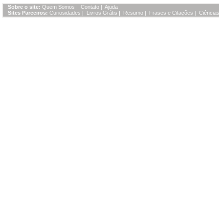
Sobre o site:
Quem Somos
|
Contato
|
Ajuda
Sites Parceiros:
Curiosidades
|
Livros Grátis
|
Resumo
|
Frases e Citações
|
Ciências