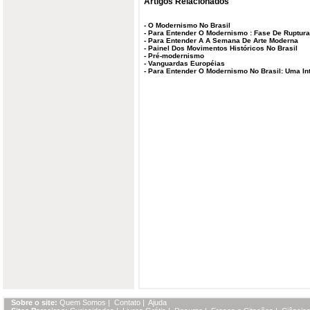
Artigos Relacionados
-
O Modernismo No Brasil
-
Para Entender O Modernismo : Fase De Ruptura
-
Para Entender A A Semana De Arte Moderna
-
Painel Dos Movimentos Históricos No Brasil
-
Pré-modernismo
-
Vanguardas Européias
-
Para Entender O Modernismo No Brasil: Uma In
Sobre o site:
Quem Somos
|
Contato
|
Ajuda