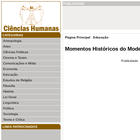
PUBLICIDADE
CATEGORIAS
Página Principal
:
Educação
Antropologia
Artes
Momentos Históricos do Mode
Ciências Politicas
Cinema e Teatro
Publicidade
Comunicações e Mídia
Economia
Educação
Estudos de Religião
Filosofia
História
Lei Geral
Linguística
Política
Sociologia
Teoria e Crítica
LINKS PATROCINADOS