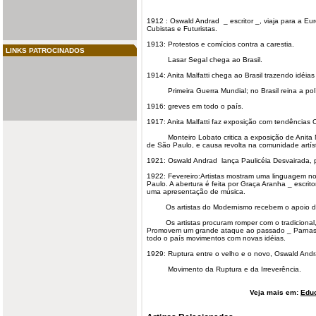
1912 : Oswald Andrad _ escritor _, viaja para a Eu
Cubistas
e Futuristas.
1913: Protestos e comícios contra a carestia.
LINKS PATROCINADOS
Lasar Segal chega ao Brasil.
1914: Anita Malfatti chega ao Brasil trazendo idéi
Primeira Guerra Mundial; no Brasil reina a polít
1916: greves em todo o país.
1917: Anita Malfatti faz exposição com tendências 
Monteiro Lobato critica a exposição de Anita Ma
de São Paulo, e causa revolta na comunidade artíst
1921: Oswald Andrad lança
Paulicéia Desvairada
,
1922: Fevereiro:Artistas mostram uma linguagem no
Paulo. A abertura é feita por Graça Aranha _ escrit
uma apresentação de
música
.
Os artistas do Modernismo recebem o apoio dos
Os artistas procuram romper com o tradicional,
Promovem um grande ataque ao passado _ Parnasi
todo o país movimentos com novas idéias.
1929: Ruptura entre o velho e o novo, Oswald And
Movimento da Ruptura e da Irreverência.
Veja mais em:
Edu