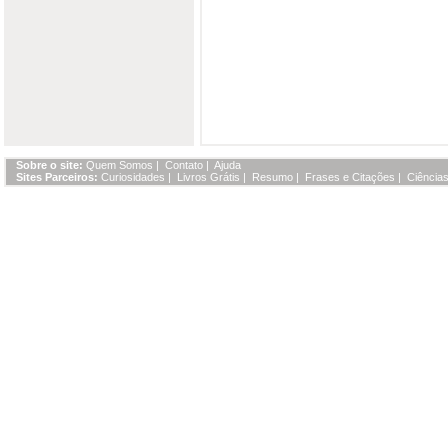
Sobre o site:
Quem Somos
|
Contato
|
Ajuda
Sites Parceiros:
Curiosidades
|
Livros Grátis
|
Resumo
|
Frases e Citações
|
Ciências