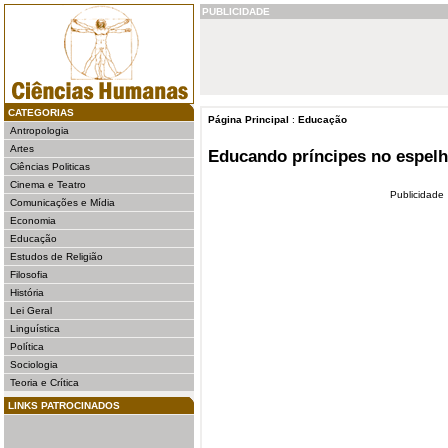
PUBLICIDADE
CATEGORIAS
Página Principal
:
Educação
Antropologia
Artes
Educando príncipes no espel
Ciências Politicas
Cinema e Teatro
Publicidade
Comunicações e Mídia
Economia
Educação
Estudos de Religião
Filosofia
História
Lei Geral
Linguística
Política
Sociologia
Teoria e Crítica
LINKS PATROCINADOS