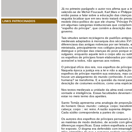
Já no primeiro parágrafo o autor nos afirma que a in
valendo-se de Michel Foucault, Karl Marx e Philippe
então passa a falar sobre a educação das crianças 
seguida localizar que em seu texto tratará do press
LINKS PATROCINADOS
modelo ético-político do que ele chama "Príncipe 
em algumas categorias institucionais que compõe
"espelho do príncipe", que contém a descrição das
governo.
Tais virtudes seriam reciclagens de padrões antigos, 
medievais adaptados à monarquia dos séculos XVI 
diferenciava das antigas nobrezas por ser letrada, e
ministrada, principalmente nos colégios jesuíticos n
distingue o príncipe das crianças do povo porque 
vulgares, enquanto aquele tem o corpo alto ou subl
os
espelhos
de príncipes foram elaborados por crist
acessível a todos, não apenas aos nobres.
O principal ofício dos reis, nos espelhos de príncipe
Naquela época a justiça era a lei e não a aplicação
espelhos de príncipe mantém sua estrutura, mas co
houve um alargamento do mundo conhecido. A conc
humana? se transforma. E a questão da moral passa
descrição de costumes exóticos, como uma espécie d
Nos textos medievais a unidade da alma está consti
vontade e inteligência. Essas faculdades deveriam
estar no meio termo dos apetites.
Santo Tomás apresenta uma analogia de proporção 
do homem: Deus: mundo:: cabeça: corpo; transferi
cabeça: corpo :: rei: reino. A razão suprema dirigiria o
Cada súdito corresponderia a partes do corpo.
Os autores dos espelhos de príncipes pensavam à ma
as matérias de modo dedutivo, de acordo com gêner
diferenças específicas. Essa ordem espelharia a or
for exposto. O dogma era defendido com intransigên
idéia aristotélica de que a natureza poderia ser corr