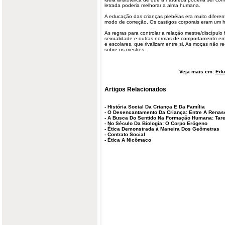
letrada poderia melhorar a alma humana.
A educação das crianças plebéias era muito diferent
modo de correção. Os castigos corporais eram um h
As regras para controlar a relação mestre/discípulo
sexualidade e outras normas de comportamento em 
e escolares, que rivalizam entre si. As moças não 
sobre os mestres.
Veja mais em:
Edu
Artigos Relacionados
-
História Social Da Criança E Da Família
-
O Desencantamento Da Criança: Entre A Renas
-
A Busca Do Sentido Na Formação Humana: Tare
-
No Século Da Biologia: O Corpo Erógeno
-
Ética Demonstrada à Maneira Dos Geômetras
-
Contrato Social
-
Ética A Nicômaco