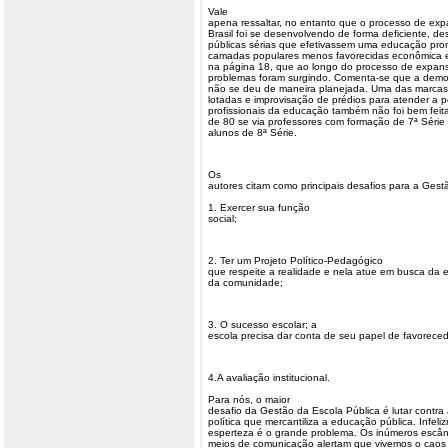
Vale
apena ressaltar, no entanto que o processo de ex
Brasil foi se desenvolvendo de forma deficiente, des
públicas sérias que efetivassem uma educação p
camadas populares menos favorecidas econômica e
na página 18, que ao longo do processo de expansã
problemas foram surgindo. Comenta-se que a democ
não se deu de maneira planejada. Uma das marcas 
lotadas e improvisação de prédios para atender a 
profissionais da educação também não foi bem feit
de 80 se via professores com formação de 7ª Série 
alunos de 8ª Série.
Os
autores citam como principais desafios para a Gest
1. Exercer sua função
social;
2. Ter um Projeto Político-Pedagógico
que respeite a realidade e nela atue em busca da 
da comunidade;
3. O sucesso escolar; a
escola precisa dar conta de seu papel de favorec
4.A avaliação institucional.
Para nós, o maior
desafio da Gestão da Escola Pública é lutar contra 
política que mercantiliza a educação pública. Infel
esperteza é o grande problema. Os inúmeros escân
meios de comunicação alertam que vivemos o caos