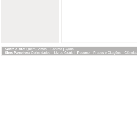
Sobre o site:
Quem Somos
|
Contato
|
Ajuda
Sites Parceiros:
Curiosidades
|
Livros Grátis
|
Resumo
|
Frases e Citações
|
Ciências