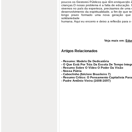
poucos os Gestores Públicos que têm enriquecido à
crianças.O nosso problema é a falta de educação. 
vivemos no país da esperteza, precisamos de uma 
desenvolvimento da espiritualidade, a fim de que t
longo prazo formado uma nova geração que 
solidariedade
humana. Aqui eu encerro e deixo a reflexão para o ca
Veja mais em:
Edu
Artigos Relacionados
-
Resumo: Modelo De Dedicatória
-
O Que Está Por Trás Da Escola De Tempo Integr
-
Resumo Sobre O Vídeo O Poder Da Visão
-
Nossa Pátria
-
Caboclinho (folclore Brasileiro 7)
-
Resumo Crítico: O Pensamento Capitalista Par
-
Padre Antônio Vieira (1608-1697)