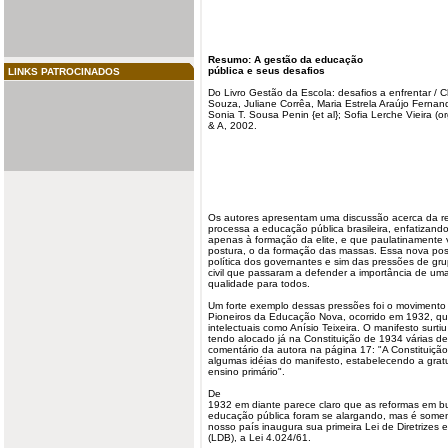
Resumo
: A gestão da
educação
pública e seus
desafios
LINKS PATROCINADOS
Do Livro Gestão da Escola: desafios a enfrentar / C
Souza, Juliane Corrêa, Maria Estrela Araújo Ferna
Sonia T. Sousa Penin {et al}; Sofia Lerche Vieira (or
& A, 2002.
Os autores apresentam uma discussão acerca da re
processa a educação pública brasileira, enfatizand
apenas à formação da elite, e que paulatinamente
postura, o da formação das massas. Essa nova po
política dos governantes e sim das pressões de gr
civil que passaram a defender a importância de uma
qualidade para todos.
Um forte exemplo dessas pressões foi o moviment
Pioneiros da Educação Nova, ocorrido em 1932, qu
intelectuais como Anísio Teixeira. O manifesto surtiu
tendo alocado já na Constituição de 1934 várias de
comentário da autora na página 17: "A Constituiçã
algumas idéias do manifesto, estabelecendo a grat
ensino primário".
De
1932 em diante parece claro que as reformas em bu
educação pública foram se alargando, mas é some
nosso país inaugura sua primeira Lei de Diretrize
(LDB), a Lei 4.024/61.