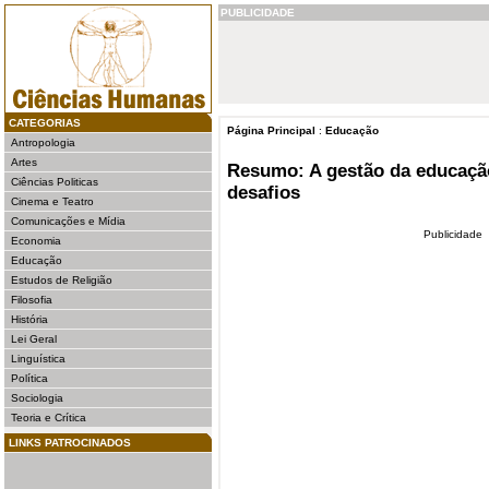
PUBLICIDADE
CATEGORIAS
Página Principal
:
Educação
Antropologia
Artes
Resumo: A gestão da educação
Ciências Politicas
desafios
Cinema e Teatro
Comunicações e Mídia
Publicidade
Economia
Educação
Estudos de Religião
Filosofia
História
Lei Geral
Linguística
Política
Sociologia
Teoria e Crítica
LINKS PATROCINADOS