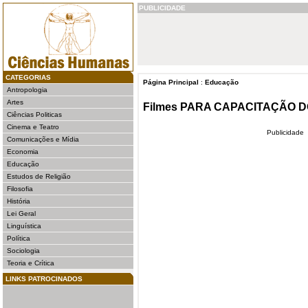
PUBLICIDADE
CATEGORIAS
Página Principal
:
Educação
Antropologia
Artes
Filmes PARA CAPACITAÇÃO DO
Ciências Politicas
Cinema e Teatro
Publicidade
Comunicações e Mídia
Economia
Educação
Estudos de Religião
Filosofia
História
Lei Geral
Linguística
Política
Sociologia
Teoria e Crítica
LINKS PATROCINADOS