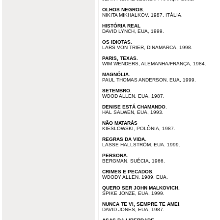
OLHOS NEGROS.
NIKITA MIKHALKOV, 1987, ITÁLIA.
HISTÓRIA REAL
DAVID LYNCH, EUA, 1999.
OS IDIOTAS.
LARS VON TRIER, DINAMARCA, 1998.
PARIS, TEXAS.
WIM WENDERS, ALEMANHA/FRANÇA, 1984.
MAGNÓLIA.
PAUL THOMAS ANDERSON, EUA, 1999.
SETEMBRO.
WOOD ALLEN, EUA, 1987.
DENISE ESTÁ CHAMANDO
.
HAL SALWEN, EUA, 1993.
NÃO MATARÁS
KIESLOWSKI, POLÔNIA, 1987.
REGRAS DA VIDA.
LASSE HALLSTRÖM. EUA. 1999.
PERSONA.
BERGMAN, SUÉCIA, 1966.
CRIMES E PECADOS.
WOODY ALLEN, 1989, EUA.
QUERO SER JOHN MALKOVICH.
SPIKE JONZE, EUA, 1999.
NUNCA TE VI, SEMPRE TE AMEI
.
DAVID JONES, EUA, 1987.