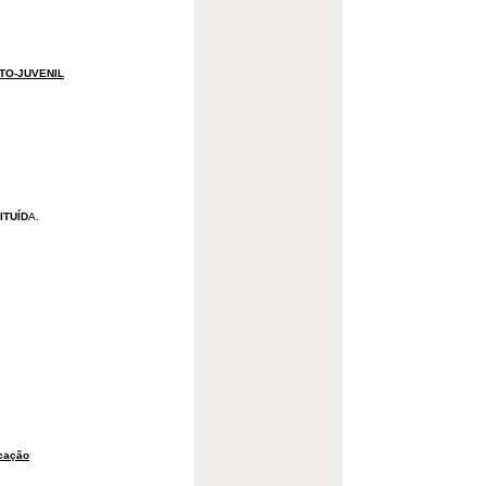
TO-JUVENIL
ITUÍD
A.
cação