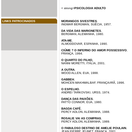
<
strong
>
PSICOLOGIA ADULTO
LINKS PATROCINADOS
MORANGOS SIVESTRES.
INGMAR
BERGMAN
, SUÉCIA, 1957.
DA VIDA DAS MARIONETES.
BERGMAN, ALEMANHA, 1980.
ATA-ME.
ALMODDOVAR, ESPANHA, 1990.
CIÚME ? O INFERNO DO AMOR POSSESSIV
O.
FRANÇA, 1994.
O QUARTO DO FILHO,
NANNI MORETTI, ITÁLIA, 2001.
A OUTRA.
WOOD ALLEN, EUA, 1988.
GABBEH.
MOHCEN MAKHMALBAF, FRANÇA/IRÃ, 1996.
O ESPELHO.
ANDREI TARKOVSKI, URSS, 1974.
DANÇA DAS PAIXÕES.
PAT?O CONNOR, EUA, 1980.
BAGDA CAFÉ.
PERCY ADLON, ALEMANHA, 1988.
ROSALIE VAI AS COMPRAS.
PERCY ADLON, ALEMANHA, 1989.
O FABULOSO DESTINO DE AMELIE POULAIN.
JEAN PIERRE JEUNET, FRANÇA, 2001.