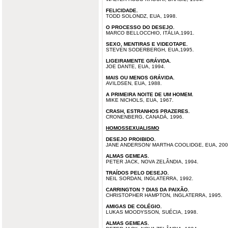
FELICIDADE.
TODD SOLONDZ, EUA, 1998.
O PROCESSO DO DESEJO.
MARCO BELLOCCHIO, ITÁLIA,1991.
SEXO, MENTIRAS E VIDEOTAPE.
STEVEN SODERBERGH, EUA,1995.
LIGEIRAMENTE GRÁVIDA.
JOE DANTE, EUA, 1994.
MAIS OU MENOS GRÁVIDA.
AVILDSEN, EUA, 1988.
A PRIMEIRA NOITE DE UM HOMEM.
MIKE NICHOLS, EUA, 1967.
CRASH, ESTRANHOS PRAZERES.
CRONENBERG, CANADÁ, 1996.
HOMOSSEXUALISMO
DESEJO PROIBIDO.
JANE ANDERSON/ MARTHA COOLIDGE, EUA, 200
ALMAS GEMEAS.
PETER JACK, NOVA ZELÂNDIA, 1994.
TRAÍDOS PELO DESEJO.
NEIL SORDAN, INGLATERRA, 1992.
CARRINGTON ? DIAS DA PAIXÃO.
CHRISTOPHER HAMPTON, INGLATERRA, 1995.
AMIGAS DE COLÉGIO.
LUKAS MOODYSSON, SUÉCIA, 1998.
ALMAS GEMEAS.