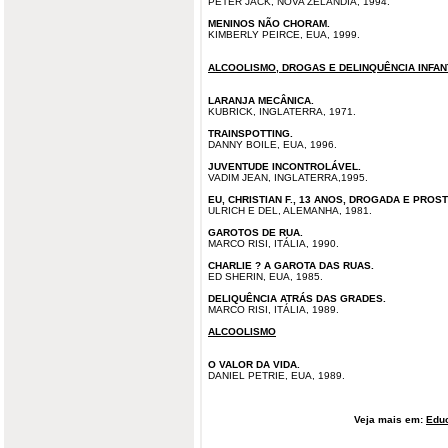
PETER JACK, NOVA ZELÂNDIA, 1994.
MENINOS NÃO CHORAM.
KIMBERLY PEIRCE, EUA, 1999.
ALCOOLISMO, DROGAS E DELINQUÊNCIA INFAN
LARANJA MECÂNICA.
KUBRICK, INGLATERRA, 1971.
TRAINSPOTTING.
DANNY BOILE, EUA, 1996.
JUVENTUDE INCONTROLÁVEL.
VADIM JEAN, INGLATERRA,1995.
EU, CHRISTIAN F., 13 ANOS, DROGADA E PROST
ULRICH E DEL, ALEMANHA, 1981.
GAROTOS DE RUA.
MARCO RISI, ITÁLIA, 1990.
CHARLIE ? A GAROTA DAS RUAS.
ED SHERIN, EUA, 1985.
DELIQUÊNCIA ATRÁS DAS GRADES.
MARCO RISI, ITÁLIA, 1989.
ALCOOLISMO
O VALOR DA VIDA.
DANIEL PETRIE, EUA, 1989.
Veja mais em:
Edu