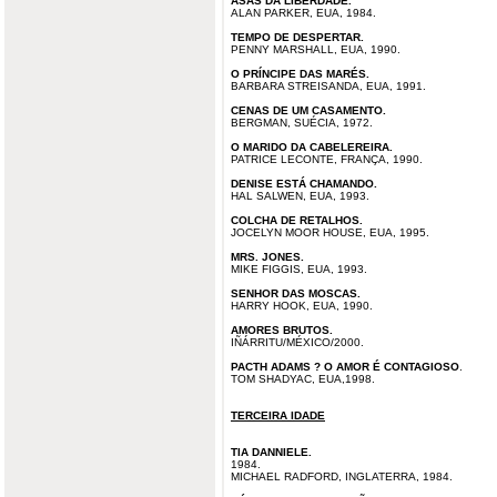
ASAS DA LIBERDADE.
ALAN PARKER, EUA, 1984.
TEMPO DE DESPERTAR.
PENNY MARSHALL, EUA, 1990.
O PRÍNCIPE DAS MARÉS.
BARBARA STREISANDA, EUA, 1991.
CENAS DE UM CASAMENTO.
BERGMAN, SUÉCIA, 1972.
O MARIDO DA CABELEREIRA.
PATRICE LECONTE, FRANÇA, 1990.
DENISE ESTÁ CHAMANDO.
HAL SALWEN, EUA, 1993.
COLCHA DE RETALHOS.
JOCELYN MOOR HOUSE, EUA, 1995.
MRS. JONES.
MIKE FIGGIS, EUA, 1993.
SENHOR DAS MOSCAS.
HARRY HOOK, EUA, 1990.
AMORES BRUTOS.
IÑÁRRITU/MÉXICO/2000.
PACTH ADAMS ? O AMOR É CONTAGIOSO
.
TOM SHADYAC, EUA,1998.
TERCEIRA IDADE
TIA DANNIELE.
1984.
MICHAEL RADFORD, INGLATERRA, 1984.