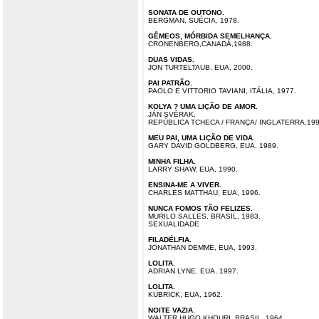
SONATA DE OUTONO.
BERGMAN, SUÉCIA, 1978.
GÊMEOS, MÓRBIDA SEMELHANÇA.
CRONENBERG,CANADÁ,1988.
DUAS VIDAS.
JON TURTELTAUB, EUA, 2000.
PAI PATRÃO.
PAOLO E VITTORIO TAVIANI, ITÁLIA, 1977.
KOLYA ? UMA LIÇÃO DE AMOR.
JÁN SVÈRAK,
REPÚBLICA TCHECA / FRANÇA/ INGLATERRA,199
MEU PAI, UMA LIÇÃO DE VIDA.
GARY DAVID GOLDBERG, EUA, 1989.
MINHA FILHA.
LARRY SHAW, EUA, 1990.
ENSINA-ME A VIVER.
CHARLES MATTHAU, EUA, 1996.
NUNCA FOMOS TÃO FELIZES.
MURILO SALLES, BRASIL, 1983.
SEXUALIDADE
FILADÉLFIA.
JONATHAN DEMME, EUA, 1993.
LOLITA.
ADRIAN LYNE, EUA, 1997.
LOLITA.
KUBRICK, EUA, 1962.
NOITE VAZIA
.
WALTER HUGO KHOURI, BRASIL, 1964.