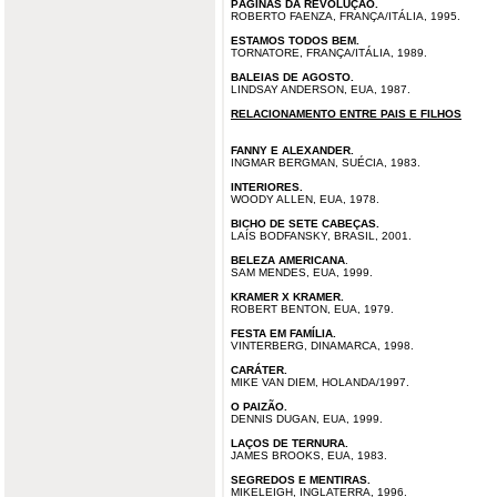
PÁGINAS DA REVOLUÇÃO.
ROBERTO FAENZA, FRANÇA/ITÁLIA, 1995.
ESTAMOS TODOS BEM.
TORNATORE, FRANÇA/ITÁLIA, 1989.
BALEIAS DE AGOSTO.
LINDSAY ANDERSON, EUA, 1987.
RELACIONAMENTO ENTRE PAIS E FILHOS
FANNY E ALEXANDER.
INGMAR BERGMAN, SUÉCIA, 1983.
INTERIORES.
WOODY ALLEN, EUA, 1978.
BICHO DE SETE CABEÇAS.
LAÍS BODFANSKY, BRASIL, 2001.
BELEZA AMERICANA
.
SAM MENDES, EUA, 1999.
KRAMER X KRAMER.
ROBERT BENTON, EUA, 1979.
FESTA EM FAMÍLIA.
VINTERBERG, DINAMARCA, 1998.
CARÁTER.
MIKE VAN DIEM, HOLANDA/1997.
O PAIZÃO.
DENNIS DUGAN, EUA, 1999.
LAÇOS DE TERNURA.
JAMES BROOKS, EUA, 1983.
SEGREDOS E MENTIRAS.
MIKELEIGH, INGLATERRA, 1996.