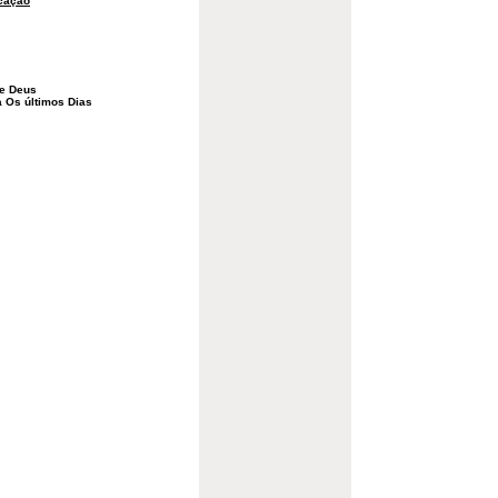
cação
De Deus
a Os últimos Dias