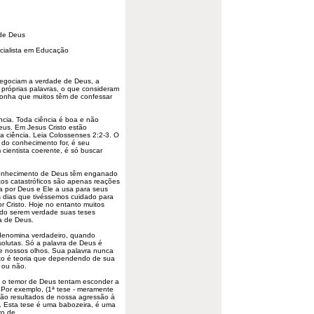
 de Deus
ecialista em Educação
negociam a verdade de Deus, a
róprias palavras, o que consideram
gonha que muitos têm de confessar
cia. Toda ciência é boa e não
eus. Em Jesus Cristo estão
 ciência. Leia Colossenses 2:2-3. O
a do conhecimento for, é seu
cientista coerente, é só buscar
conhecimento de Deus têm enganado
os catastróficos são apenas reações
a por Deus e Ele a usa para seus
os dias que tivéssemos cuidado para
 Cristo. Hoje no entanto muitos
ndo serem verdade suas teses
a de Deus.
denomina verdadeiro, quando
olutas. Só a palavra de Deus é
de nossos olhos. Sua palavra nunca
esto é teoria que dependendo de sua
 ou não.
 o temor de Deus tentam esconder a
 Por exemplo, (1ª tese - meramente
 são resultados de nossa agressão à
. Esta tese é uma babozeira, é uma
vo de