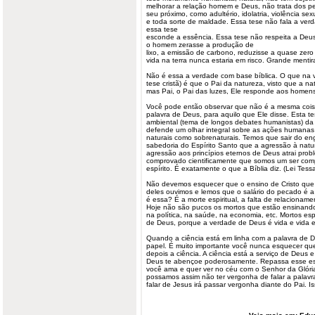
melhorar a relação homem e Deus, não trata dos
seu próximo, como adultério, idolatria, violência sex
e toda sorte de maldade. Essa tese não fala a ver
essa tese
esconde a essência. Essa tese não respeita a Deus
o homem zerasse a produção de
lixo, a emissão de carbono, reduzisse a quase zer
vida na terra nunca estaria em risco. Grande mentir
Não é essa a verdade com base bíblica. O que na 
tese cristã) é que o Pai da natureza, visto que a 
mas Pai, o Pai das luzes, Ele responde aos homen
Você pode então observar que não é a mesma coisa,
palavra de Deus, para aquilo que Ele disse. Esta
ambiental (tema de longos debates humanistas) da
defende um olhar integral sobre as ações humanas 
naturais como sobrenaturais. Temos que sair do enga
sabedoria do Espírito Santo que a agressão à natu
agressão aos princípios eternos de Deus atrai prob
comprovado cientificamente que somos um ser comp
espírito. É exatamente o que a Bíblia diz. (Lei Tess
Não devemos esquecer que o ensino de Cristo que
deles ouvimos e lemos que o salário do pecado é a
é essa? É a morte espiritual, a falta de relaciona
Hoje não são pucos os mortos que estão ensinando
na política, na saúde, na economia, etc. Mortos es
de Deus, porque a verdade de Deus é vida e vida 
Quando a ciência está em linha com a palavra de 
papel. É muito importante você nunca esquecer que
depois a ciência. A ciência está a serviço de Deus 
Deus te abençoe poderosamente. Repassa esse es
você ama e quer ver no céu com o Senhor da Glóri
possamos assim não ter vergonha de falar a pala
falar de Jesus irá passar vergonha diante do Pai. Is