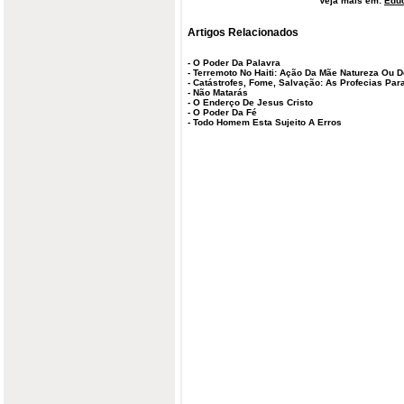
Veja mais em:
Edu
Artigos Relacionados
-
O Poder Da Palavra
-
Terremoto No Haiti: Ação Da Mãe Natureza Ou 
-
Catástrofes, Fome, Salvação: As Profecias Par
-
Não Matarás
-
O Enderço De Jesus Cristo
-
O Poder Da Fé
-
Todo Homem Esta Sujeito A Erros