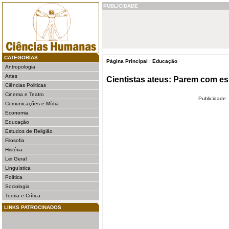
PUBLICIDADE
CATEGORIAS
Página Principal
:
Educação
Antropologia
Artes
Cientistas ateus: Parem com es
Ciências Politicas
Cinema e Teatro
Publicidade
Comunicações e Mídia
Economia
Educação
Estudos de Religião
Filosofia
História
Lei Geral
Linguística
Política
Sociologia
Teoria e Crítica
LINKS PATROCINADOS