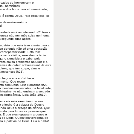
 pecados do homem com o
ual, homicídios,
dade dos fatos para a humanidade,
, é contra Deus. Para essa tese, se
o o desmatamento, a
a!
verdade está acontecendo (2ª tese -
natureza não tem mãe coisa nenhuma,
s segundo suas ações.
 visto que esta tese atenta para a
 tese defende não só uma educação
 conteporaneidade. Esta tese
e seus efeitos, seus danos tanto
no cientificista e saber pela
reza causa problemas naturais e a
lemas de ordem sobrenatural. Já está
lexo, que tem corpo, alma e
alonicenses 5:23).
 chegou aos apóstolos e
 morte. Que morte
mento com Deus. Leia Romanos 6:23.
 mentiras nas escolas, na faculdade,
piritualmente não ensinam a verdade
em abundância. (Leia João 10:10).
Deus ela está executando o seu
 primeiro é a palavra de Deus e
e não Deus a serviço da ciência. Que
tudo para todas as pessoas que
a. E que eles repassem a outros e
vra de Deus. Quem tem vergonha de
so é palavra de Deus. Leia a bíblia!