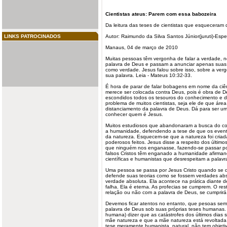
Cientistas
ateus: Parem com essa
babozeira
Da leitura das teses de cientistas que esqueceram
LINKS PATROCINADOS
Autor: Raimundo da Silva Santos Júnior(juruti)-Esp
Manaus, 04 de março de 2010
Muitas pessoas têm vergonha de falar a verdade, 
palavra
de Deus e passam a anunciar apenas suas p
como verdade. Jesus falou sobre isso, sobre a ver
sua palavra
. Leia -
Mateus 10:32-33.
É hora de parar de falar
bobagens
em nome da ciên
merece ser colocada contra Deus, pois é obra de D
escondidos todos os tesouros do conhecimento e da
problema de muitos cientistas, seja ele de que áre
distanciamento da palavra de Deus. Dá para ser um 
conhecer quem é Jesus.
Muitos estudiosos que abandonaram a busca do 
a humanidade, defendendo a tese de que os event
da
natureza
. Esquecem-se que a natureza foi criad
poderosos feitos. Jesus disse a respeito dos últim
que ninguém nos enganasse, fazendo-se passar por
falsos Cristos têm enganado a humanidade afirma
científicas e humanistas que desrespeitam a palavr
Uma pessoa se passa por Jesus Cristo quando se 
defende suas teorias como se fossem verdades abs
verdade absoluta. Ela acontece na prática diante 
falha. Ela é eterna. As profecias se cumprem. O r
relação ou não com a palavra de Deus, se cumprirá
Devemos ficar atentos no entanto, que pesoas sem
palavra de Deus sob suas próprias teses humanas.
humana) dizer que as catástrofes dos últimos dias
mãe natureza e que a mãe natureza está revoltada
tese meramente humanista, natural, não tem objeti