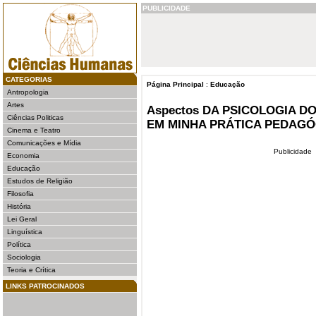
PUBLICIDADE
CATEGORIAS
Página Principal
:
Educação
Antropologia
Artes
Aspectos DA PSICOLOGIA 
Ciências Politicas
EM MINHA PRÁTICA PEDAGÓ
Cinema e Teatro
Comunicações e Mídia
Publicidade
Economia
Educação
Estudos de Religião
Filosofia
História
Lei Geral
Linguística
Política
Sociologia
Teoria e Crítica
LINKS PATROCINADOS