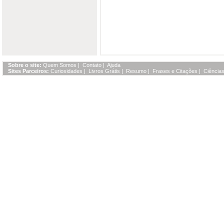
Sobre o site:
Quem Somos
|
Contato
|
Ajuda
Sites Parceiros:
Curiosidades
|
Livros Grátis
|
Resumo
|
Frases e Citações
|
Ciências