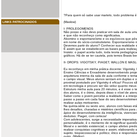
?Para quem só sabe usar martelo, todo problema é
LINKS PATROCINADOS
(Maslow)
I- PROLEGOMENOS
Não posso e não devo praticar em sala de aula um
e que não reconheço como significativa.
Abomino o espontaneísmo e os equívocos que pés
em nome do sócio-construtivismo. Espontaneísmo n
Devemos partir do aluno? Conhecer sua
realidade
s
É assim que se estabelecem as bases para realizaç
Insisto: o papel aceita tudo, toda teoria pedagógic
gráficos. Há de se ter cautela, pois temos Brasis bem
II- DROPS: VIGOTSKY, PIAGET, WALLON E MAS
Eu reconheço em minha prática docente: Vigotsky, 
Ensino Ciências e Enxadrismo desenvolvendo projet
arquitetura interna da sala de aula conforme o te
o campo visual. Meus alunos sentam em duplas e 
proximal postulado por Vigotsky é eficaz! Poucos são
em tecnologia e procuro ser tão veloz quanto meu
Estruturo minha aula para 20 minutos, e é esse o 
dos alunos, é o ótimo, depois disso o nível de aten
Saber como o jovem percebe a realidade e a interp
passo a passo em cada fase do seu desenvolvimen
realizar aulas motivantes.
Na quinta-série ou sexto ano, alunos com faixas etá
lhes desafios, charadas e mistérios científicos para
ápice do desenvolvimento da inteligência, vivencia
dedutivo: Piaget, com certeza!
Com adolescentes, surge a necessidade imperativa 
personalidade, é o momento de re-significar questõ
Moral e o sentido existencial; o campo afetivo pred
realizar conquistas cognitivas e assim, elaborando 
sujeito, biopsicossocial e político; ético e respons
outro. (Wallon)