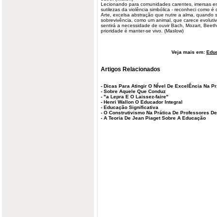
Lecionando para comunidades carentes, imersas em 
sutilezas da violência simbólica - reconheci como é
Arte, excelsa abstração que nutre a alma, quando s
sobrevivência, como um animal, que carece evoluti
sentirá a necessidade de ouvir Bach, Mozart, Beeth
prioridade é manter-se vivo. (Maslow)
Veja mais em:
Edu
Artigos Relacionados
-
Dicas Para Atingir O NÍvel De ExcelÊncia Na Pr
-
Sobre Aquele Que Conduz
-
"a Lepra E O Laissez-faire"
-
Henri Wallon O Educador Integral
-
Educação Significativa
-
O Construtivismo Na Prática De Professores De
-
A Teoria De Jean Piaget Sobre A Educação