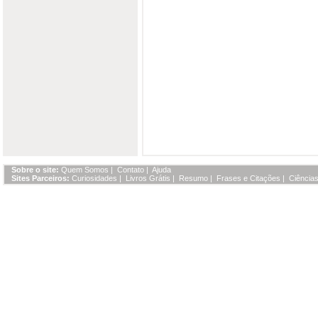
Sobre o site:
Quem Somos
|
Contato
|
Ajuda
Sites Parceiros:
Curiosidades
|
Livros Grátis
|
Resumo
|
Frases e Citações
|
Ciências