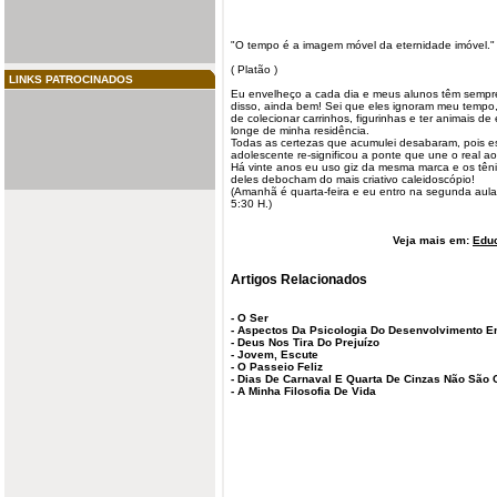
"O tempo é a imagem móvel da eternidade imóvel."
( Platão )
LINKS PATROCINADOS
Eu envelheço a cada dia e meus
alunos
têm sempre
disso, ainda bem! Sei que eles ignoram meu tempo
de colecionar carrinhos, figurinhas e ter animais de
longe de minha residência.
Todas as certezas que acumulei desabaram, pois e
adolescente re-significou a ponte que une o real a
Há vinte anos eu uso giz da mesma marca e os têni
deles debocham do mais criativo caleidoscópio!
(Amanhã é quarta-feira e eu entro na segunda aula
5:30 H.)
Veja mais em:
Edu
Artigos Relacionados
-
O Ser
-
Aspectos Da Psicologia Do Desenvolvimento E
-
Deus Nos Tira Do Prejuízo
-
Jovem, Escute
-
O Passeio Feliz
-
Dias De Carnaval E Quarta De Cinzas Não São 
-
A Minha Filosofia De Vida