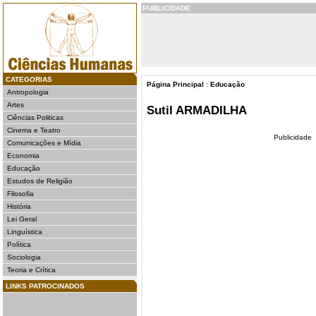
PUBLICIDADE
CATEGORIAS
Página Principal
:
Educação
Antropologia
Artes
Sutil ARMADILHA
Ciências Politicas
Cinema e Teatro
Publicidade
Comunicações e Mídia
Economia
Educação
Estudos de Religião
Filosofia
História
Lei Geral
Linguística
Política
Sociologia
Teoria e Crítica
LINKS PATROCINADOS