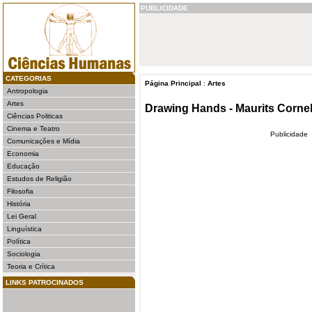
PUBLICIDADE
CATEGORIAS
Página Principal
:
Artes
Antropologia
Artes
Drawing Hands - Maurits Cornel
Ciências Politicas
Cinema e Teatro
Publicidade
Comunicações e Mídia
Economia
Educação
Estudos de Religião
Filosofia
História
Lei Geral
Linguística
Política
Sociologia
Teoria e Crítica
LINKS PATROCINADOS