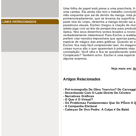
Uma folha de papel está presa a uma prancheta. A
uma camisa. Ela ainda não tem o trabalho concluíd
mão esquerda que sai de dentro da manga, está j
pormenorizadamente, que se levanta da superfície 
LINKS PATROCINADOS
parte viva do corpo, desenha a manga donde sai a 
paradoxos visuais, Escher chegou à criação de mun
artista joga com as leis da perspectiva para produzi
óptica. Nos seus desenhos somos levados a novos 
verdadeiramente misteriosos! Para Escher a realidad
prefere criar mundos impossíveis que apenas pareç
espécie de mágico das artes gráficas. Quando se e
Escher, fica mais fácil compreender isso. As imag
coisas nunca são o que aparentam à primeira vista
contradição. Você olha e fica se questionando sob
Complicado? Também acho. Escher é uma espécie 
alguma surpresa..
Veja mais em:
Ar
Artigos Relacionados
-
Pré-iconografia Da Obra ?narciso? De Carvaggi
-
Desenhando Com O Lado Direito Do Cérebro
-
Narrativas Gráficas
-
O Que é O Virtual?
-
Os Problemas Fundamentais Que Se PÕem A Qua
-
A Campanha Eleitoral
-
Cabeças De Ovo Podre. A Culpa é Da Babá