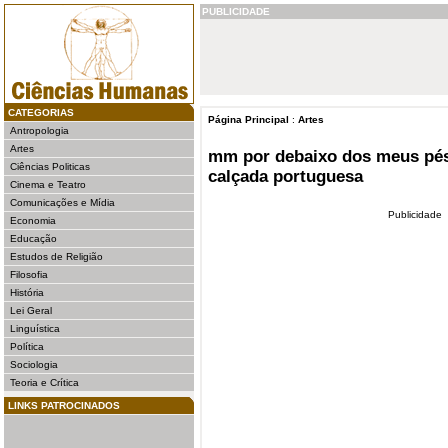
PUBLICIDADE
CATEGORIAS
Página Principal
:
Artes
Antropologia
Artes
mm por debaixo dos meus pés
Ciências Politicas
calçada portuguesa
Cinema e Teatro
Comunicações e Mídia
Publicidade
Economia
Educação
Estudos de Religião
Filosofia
História
Lei Geral
Linguística
Política
Sociologia
Teoria e Crítica
LINKS PATROCINADOS