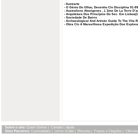
-
Ilustrarte
-
O Génio Do Olhar, Desenho C/o Disciplina 91-9
-
Australiens Aborigenes , L´âme De La Terre D´
-
Arquitetura Dos Princípios Do Sec. Em Lisboa(
-
Sociedade De Bairro
-
Archaeological And Artistic Guide To The Vila Re
-
Obra C/o A Maravilhosa Expedição Dos Explora
Sobre o site:
Quem Somos
|
Contato
|
Ajuda
Sites Parceiros:
Curiosidades
|
Livros Grátis
|
Resumo
|
Frases e Citações
|
Ciências