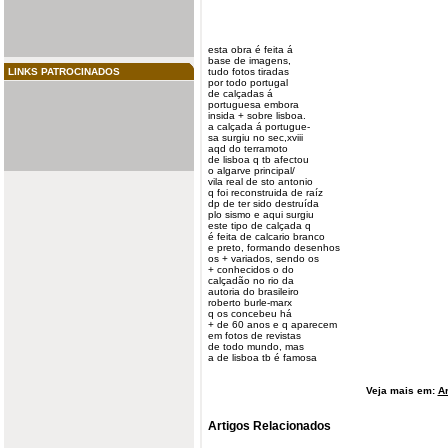
esta obra é feita á
base de imagens,
LINKS PATROCINADOS
tudo
fotos
tiradas
por todo
portugal
de calçadas á
portuguesa embora
insida + sobre
lisboa
.
a calçada á portugue-
sa
surgiu
no sec,xviii
aqd do terramoto
de lisboa q
tb
afectou
o algarve principal/
vila real de sto antonio
q foi reconstruida de raíz
dp de ter sido destruída
plo sismo e aqui surgiu
este tipo de calçada q
é feita de calcario branco
e preto, formando desenhos
os + variados, sendo os
+ conhecidos o do
calçadão no rio da
autoria do brasileiro
roberto burle-marx
q os concebeu há
+ de 60 anos e q aparecem
em fotos de revistas
de todo mundo, mas
a de lisboa tb é famosa
Veja mais em:
Ar
Artigos Relacionados