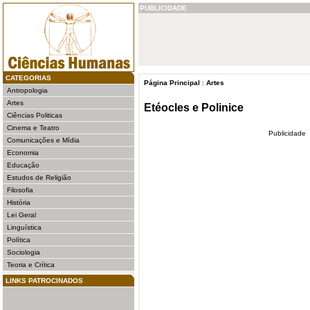
PUBLICIDADE
CATEGORIAS
Página Principal
:
Artes
Antropologia
Artes
Etéocles e Polinice
Ciências Politicas
Cinema e Teatro
Publicidade
Comunicações e Mídia
Economia
Educação
Estudos de Religião
Filosofia
História
Lei Geral
Linguística
Política
Sociologia
Teoria e Crítica
LINKS PATROCINADOS