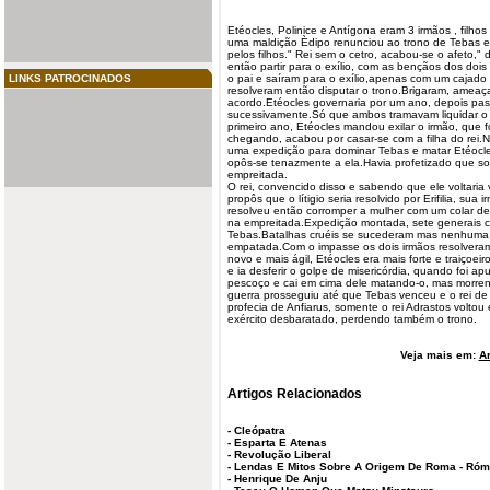
Etéocles, Polinice e Antígona eram 3 irmãos ,
filhos
uma maldição Èdipo renunciou ao
trono
de Tebas e
pelos filhos." Rei sem o cetro, acabou-se o afeto,
então partir para o exílio, com as bençãos dos dois
LINKS PATROCINADOS
o pai e saíram para o exílio,apenas com um cajado 
resolveram então disputar o trono.Brigaram, ame
acordo.Etéocles governaria por um
ano
, depois pas
sucessivamente.Só que ambos tramavam liquidar o
primeiro ano, Etéocles mandou exilar o irmão, que f
chegando, acabou por casar-se com a filha do rei.N
uma expedição para dominar Tebas e matar Etéocle
opôs-se tenazmente a ela.Havia profetizado que s
empreitada.
O rei, convencido disso e sabendo que ele voltaria 
propôs que o lítigio seria resolvido por Erifilia, sua 
resolveu então corromper a mulher com um colar de
na empreitada.Expedição montada, sete generais c
Tebas.Batalhas cruéis se sucederam mas nenhuma 
empatada.Com o impasse os dois irmãos resolveram d
novo e mais ágil, Etéocles era mais forte e traiçoei
e ia desferir o golpe de misericórdia, quando foi a
pescoço e cai em cima dele matando-o, mas morre
guerra prosseguiu até que Tebas venceu e o rei de
profecia de Anfiarus, somente o rei Adrastos volto
exército desbaratado, perdendo também o trono.
Veja mais em:
Ar
Artigos Relacionados
-
Cleópatra
-
Esparta E Atenas
-
Revolução Liberal
-
Lendas E Mitos Sobre A Origem De Roma - Ró
-
Henrique De Anju