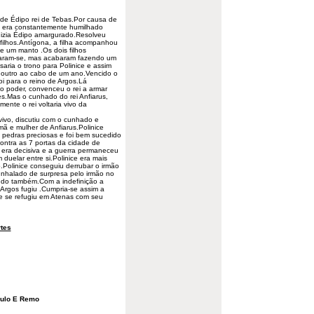
de Édipo rei de Tebas.Por causa de
 era constantemente humilhado
" dizia Édipo amargurado.Resolveu
 filhos.Antígona, a filha acompanhou
e um manto .Os dois filhos
açaram-se, mas acabaram fazendo um
saria o trono para Polinice e assim
 outro ao cabo de um ano.Vencido o
oi para o reino de Argos.Lá
o poder, convenceu o rei a armar
s.Mas o cunhado do rei Anfiarus,
omente o rei
voltaria
vivo da
vivo, discutiu com o cunhado e
irmã e
mulher
de Anfiarus.Polinice
 pedras preciosas e foi bem sucedido
ontra as 7 portas da cidade de
era decisiva e a guerra permaneceu
uelar entre si.Polinice era mais
ro.Polinice conseguiu derrubar o irmão
punhalado de surpresa pelo irmão no
ndo também.Com a indefinição a
 Argos fugiu .Cumpria-se assim a
u e se refugiu em Atenas com seu
tes
mulo E Remo