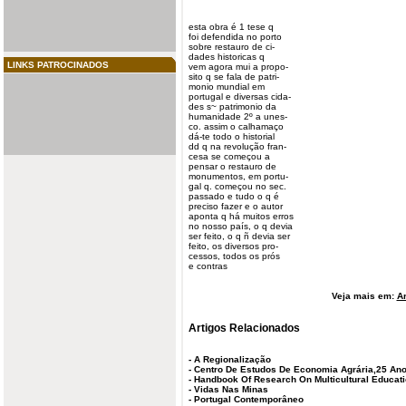
esta obra é 1 tese q
foi defendida no porto
sobre
restauro
de ci-
dades historicas q
LINKS PATROCINADOS
vem agora mui a propo-
sito q se fala de patri-
monio mundial em
portugal
e diversas cida-
des s~ patrimonio da
humanidade 2º a unes-
co. assim o calhamaço
dá-te todo o historial
dd q na revolução fran-
cesa se começou a
pensar o restauro de
monumentos, em portu-
gal q. começou no sec.
passado e tudo o q é
preciso fazer e o autor
aponta q há muitos erros
no nosso país, o q devia
ser feito, o q ñ devia ser
feito, os diversos pro-
cessos, todos os prós
e contras
Veja mais em:
Ar
Artigos Relacionados
-
A Regionalização
-
Centro De Estudos De Economia Agrária,25 An
-
Handbook Of Research On Multicultural Educat
-
Vidas Nas Minas
-
Portugal Contemporâneo