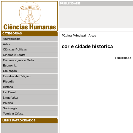
PUBLICIDADE
CATEGORIAS
Página Principal
:
Artes
Antropologia
Artes
cor e cidade historica
Ciências Politicas
Cinema e Teatro
Publicidade
Comunicações e Mídia
Economia
Educação
Estudos de Religião
Filosofia
História
Lei Geral
Linguística
Política
Sociologia
Teoria e Crítica
LINKS PATROCINADOS