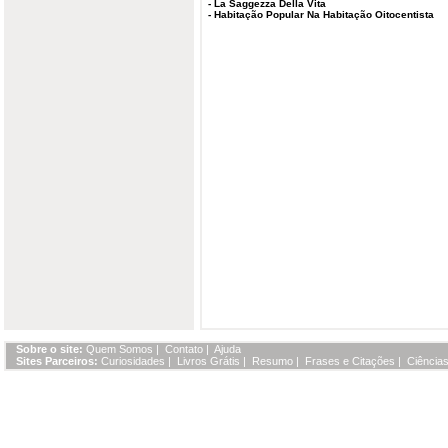
-
La Saggezza Della Vita
-
Habitação Popular Na Habitação Oitocentista
Sobre o site:
Quem Somos
|
Contato
|
Ajuda
Sites Parceiros:
Curiosidades
|
Livros Grátis
|
Resumo
|
Frases e Citações
|
Ciências