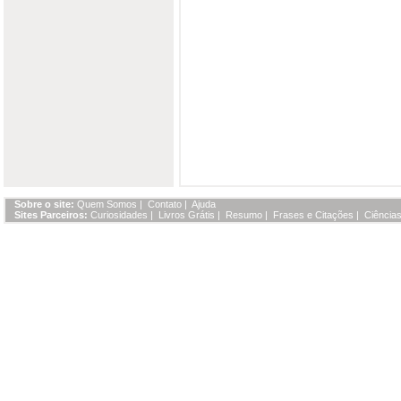
Sobre o site:
Quem Somos
|
Contato
|
Ajuda
Sites Parceiros:
Curiosidades
|
Livros Grátis
|
Resumo
|
Frases e Citações
|
Ciências