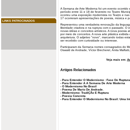
A Semana de
Arte
Moderna foi um
evento
ocorrido
período entre 11 e 18 de
fevereiro
no Teatro Munici
ocorreu uma exposição modernista no Teatro e nas n
17 ocorreram apresentações de
poesia
, música e p
LINKS PATROCINADOS
Representou uma verdadeira renovação da linguag
liberdade criadora e na ruptura com o passado. O
novas idéias e conceitos artísticos. A nova poesia
por meio de concertos. A nova arte plástica exibida
arquitetura. O adjetivo "novo", marcando todas es
ser recebido com curiosidade ou interesse.
Participaram da Semana nomes consagrados do Mod
Oswald de Andrade, Víctor Brecheret, Anita Malfatti,
Veja mais em:
Ar
Artigos Relacionados
-
Para Entender O Modernismo : Fase De Ruptura
-
Para Entender A A Semana De Arte Moderna
-
O Modernismo No Brasil
-
Poema De Mario De Andrade.
-
Modernismo: TradiÇÃo E Ruptura
-
Poesia Concreta
-
Para Entender O Modernismo No Brasil: Uma In