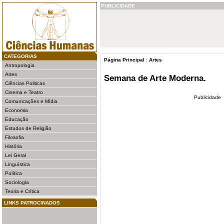
PUBLICIDADE
CATEGORIAS
Página Principal
:
Artes
Antropologia
Artes
Semana de Arte Moderna.
Ciências Politicas
Cinema e Teatro
Publicidade
Comunicações e Mídia
Economia
Educação
Estudos de Religião
Filosofia
História
Lei Geral
Linguística
Política
Sociologia
Teoria e Crítica
LINKS PATROCINADOS