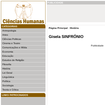
PUBLICIDADE
CATEGORIAS
Página Principal
:
História
Antropologia
Artes
Gisela SINFRÓNIO
Ciências Politicas
Cinema e Teatro
Publicidade
Comunicações e Mídia
Economia
Educação
Estudos de Religião
Filosofia
História
Lei Geral
Linguística
Política
Sociologia
Teoria e Crítica
LINKS PATROCINADOS