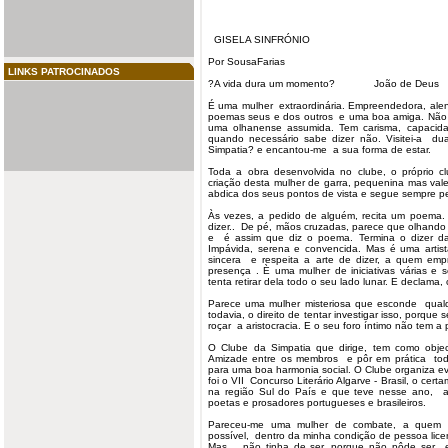
GISELA SINFRÓNIO
Por SousaFarias
LINKS PATROCINADOS
?A vida dura um momento? João de Deus
É uma mulher extraordinária. Empreendedora, ale
poemas seus e dos outros e uma boa amiga. Não s
uma olhanense assumida. Tem carisma, capacidade
quando necessário sabe dizer não. Visitei-a d
Simpatia? e encantou-me a sua forma de estar.
Toda a obra desenvolvida no clube, o próprio c
criação desta mulher de garra, pequenina mas val
abdica dos seus pontos de vista e segue sempre pel
Às vezes, a pedido de alguém, recita um poema. 
dizer.. De pé, mãos cruzadas, parece que olhando o 
e é assim que diz o poema. Termina o dizer 
Impávida, serena e convencida. Mas é uma artis
sincera e respeita a arte de dizer, a quem em
presença . È uma mulher de iniciativas várias e
tenta retirar dela todo o seu lado lunar. E declam
Parece uma mulher misteriosa que esconde qualq
todavia, o direito de tentar investigar isso, porque
roçar a aristocracia. E o seu foro íntimo não tem a 
O Clube da Simpatia que dirige, tem como obje
Amizade entre os membros e pôr em prática tod
para uma boa harmonia social. O Clube organiza eve
foi o VII Concurso Literário Algarve - Brasil, o cert
na região Sul do País e que teve nesse ano, 
poetas e prosadores portugueses e brasileiros.
Pareceu-me uma mulher de combate, a quem me
possível, dentro da minha condição de pessoa lice
Mas .. não tinha de ser, porque não pôde ser..