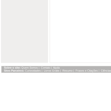
Sobre o site:
Quem Somos
|
Contato
|
Ajuda
Sites Parceiros:
Curiosidades
|
Livros Grátis
|
Resumo
|
Frases e Citações
|
Ciências