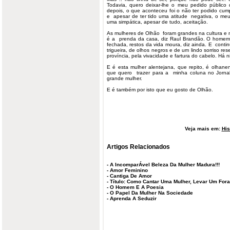
Todavia, quero deixar-lhe o meu pedido público d
depois, o que aconteceu foi o não ter podido cumpr
e apesar de ter tido uma atitude negativa, o me
uma simpática, apesar de tudo, aceitação.
As
mulheres
de Olhão foram grandes na cultura e n
é a prenda da casa, diz Raul Brandão. O homem t
fechada, restos da vida moura, diz ainda. E cont
trigueira, de olhos negros e de um lindo sorriso re
província, pela vivacidade e fartura do cabelo. Há ni
E é esta mulher alentejana, que repito, é olhan
que quero trazer para a minha coluna no Jor
grande mulher.
E é também por isto que eu gosto de Olhão.
Veja mais em:
His
Artigos Relacionados
-
A IncomparÁvel Beleza Da Mulher Madura!!!
-
Amor Feminino
-
Cantiga De Amor
-
Título: Como Cantar Uma Mulher, Levar Um Fora
-
O Homem E A Poesia
-
O Papel Da Mulher Na Sociedade
-
Aprenda A Seduzir