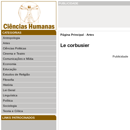
PUBLICIDADE
CATEGORIAS
Página Principal
:
Artes
Antropologia
Artes
Le corbusier
Ciências Politicas
Cinema e Teatro
Publicidade
Comunicações e Mídia
Economia
Educação
Estudos de Religião
Filosofia
História
Lei Geral
Linguística
Política
Sociologia
Teoria e Crítica
LINKS PATROCINADOS