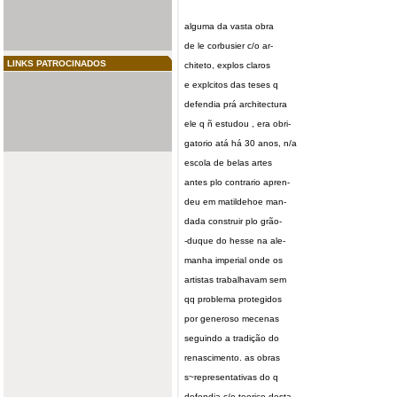
alguma da vasta obra
de le corbusier c/o ar-
LINKS PATROCINADOS
chiteto, explos claros
e explcitos das teses q
defendia prá architectura
ele q ñ estudou , era obri-
gatorio atá há 30 anos, n/a
escola de belas artes
antes plo contrario apren-
deu em matildehoe man-
dada construir plo grão-
-duque do hesse na ale-
manha imperial onde os
artistas trabalhavam sem
qq problema protegidos
por generoso mecenas
seguindo a tradição do
renascimento. as obras
s~representativas do q
defendia c/o teorico desta