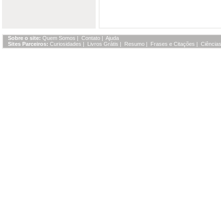
Sobre o site:
Quem Somos
|
Contato
|
Ajuda
Sites Parceiros:
Curiosidades
|
Livros Grátis
|
Resumo
|
Frases e Citações
|
Ciências