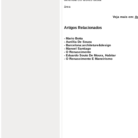
área
Veja mais em:
Ar
Artigos Relacionados
-
Mario Botta
-
Aurélia De Souza
-
Barcelona:architeture&design
-
Manoel Santiago
-
O Renascimento
-
Eduardo Souto De Moura, Habitar
-
O Renascimento E Maneirismo