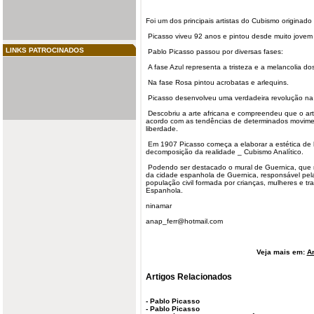
Foi um dos principais artistas do Cubismo originad
Picasso viveu 92 anos e pintou desde muito jovem 
LINKS PATROCINADOS
Pablo Picasso passou por diversas fases:
A fase Azul representa a tristeza e a melancolia do
Na fase Rosa pintou acrobatas e
arlequins
.
Picasso desenvolveu uma verdadeira revolução na 
Descobriu a
arte africana
e compreendeu que o arti
acordo com as tendências de determinados movime
liberdade.
Em 1907 Picasso começa a elaborar a estética de h
decomposição da realidade _
Cubismo Analítico
.
Podendo ser destacado o mural de Guernica, que 
da cidade espanhola de Guernica, responsável pel
população civil formada por crianças, mulheres e t
Espanhola.
ninamar
anap_ferr@hotmail.com
Veja mais em:
Ar
Artigos Relacionados
-
Pablo Picasso
-
Pablo Picasso