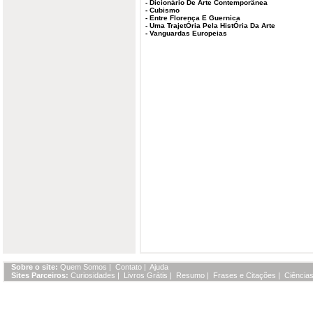
-
Dicionário De Arte Contemporânea
-
Cubismo
-
Entre Florença E Guernica
-
Uma TrajetÓria Pela HistÓria Da Arte
-
Vanguardas Europeias
Sobre o site:
Quem Somos
|
Contato
|
Ajuda
Sites Parceiros:
Curiosidades
|
Livros Grátis
|
Resumo
|
Frases e Citações
|
Ciências