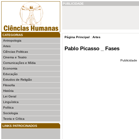
PUBLICIDADE
CATEGORIAS
Página Principal
:
Artes
Antropologia
Artes
Pablo Picasso _ Fases
Ciências Politicas
Cinema e Teatro
Publicidade
Comunicações e Mídia
Economia
Educação
Estudos de Religião
Filosofia
História
Lei Geral
Linguística
Política
Sociologia
Teoria e Crítica
LINKS PATROCINADOS