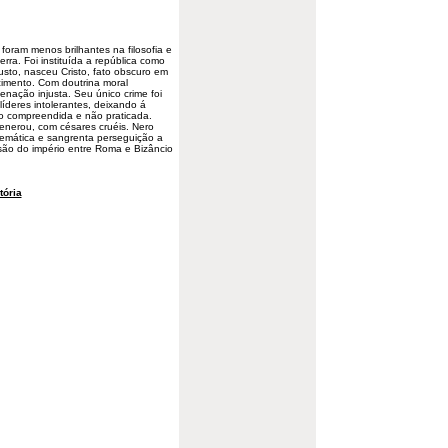
foram menos brilhantes na filosofia e
erra. Foi instituída a república como
sto, nasceu Cristo, fato obscuro em
imento. Com doutrina moral
nação injusta. Seu único crime foi
íderes intolerantes, deixando á
ão compreendida e não praticada.
enerou, com césares cruéis. Nero
temática e sangrenta perseguição a
visão do império entre Roma e Bizâncio
tória