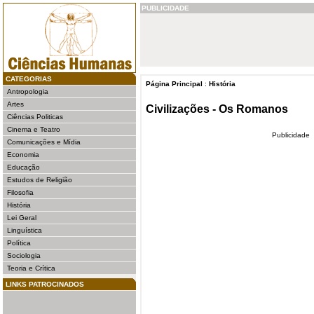
PUBLICIDADE
CATEGORIAS
Página Principal
:
História
Antropologia
Artes
Civilizações - Os Romanos
Ciências Politicas
Cinema e Teatro
Publicidade
Comunicações e Mídia
Economia
Educação
Estudos de Religião
Filosofia
História
Lei Geral
Linguística
Política
Sociologia
Teoria e Crítica
LINKS PATROCINADOS