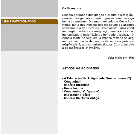
Os Romanos
Embora herdando dos gregos a cultura e a religião, 
ciência, mas geniais no teatro, poesia, oratória e gu
LINKS PATROCINADOS
forma de governo. Durante o reinado de César Augu
Roma, tanto que nem mesmo ele soube do acontec
semelhante a de Sócrates, Cristo aceitou uma conde
ter pregado o bem e a resignação, numa época de l
humanidade
a maior lição de bondade e justiça, n
Após a morte de Augusto, o império romano se deg
não foi pior que os demais, destacando-se pela sis
religião cristã, que se universalizava. Com a subdi
a decadência foi inevitável.
Veja mais em:
His
Artigos Relacionados
-
A Educação Na Antiguidade Greco-romana (2)
-
Constatino I
-
Império Bizantino
-
Roma Invicta
-
Constantino, O "grande"
-
Imperador Tibério
-
Império Da Roma Antiga