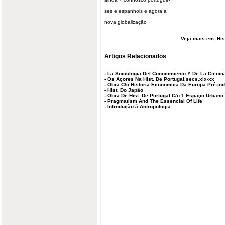
ses e espanhois e agora a
nova globalização
Veja mais em:
His
Artigos Relacionados
-
La Sociologia Del Conocimiento Y De La Cienci
-
Os Açores Na Hist. De Portugal,secs.xix-xx
-
Obra C/o Historia Economica Da Europa Pré-ind
-
Hist. Do Japão
-
Obra De Hist. De Portugal C/o 1 Espaço Urbano
-
Pragmatism And The Essencial Of Life
-
Introdução á Antropologia