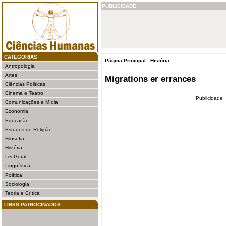
PUBLICIDADE
CATEGORIAS
Página Principal
:
História
Antropologia
Artes
Migrations er errances
Ciências Politicas
Cinema e Teatro
Publicidade
Comunicações e Mídia
Economia
Educação
Estudos de Religião
Filosofia
História
Lei Geral
Linguística
Política
Sociologia
Teoria e Crítica
LINKS PATROCINADOS