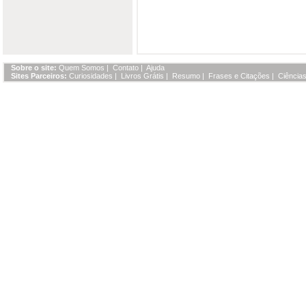
Sobre o site:
Quem Somos
|
Contato
|
Ajuda
Sites Parceiros:
Curiosidades
|
Livros Grátis
|
Resumo
|
Frases e Citações
|
Ciências