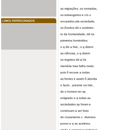
as migrações, os nomadas,
os estrangeiros e c/o s
LINKS PATROCINADOS
encarados pla sociedade,
os êxodos dd o surtimen-
to da humanidade, dd os
primeiros hominidios,
o q diz a hist., o q dizem
as ciências, o q dizem
os registos dd q há
memória mas falha muito
pois ñ recorre a todas
as fontes e assim ñ aborda
o facto , presnte na hist.,
de o homem ter sp
emigrado e q todas as
sociedades sp foram e
continuam a ser fruto
do cruzamento c. diversos
povos e q se acelerou
ainda + connosco portugue-