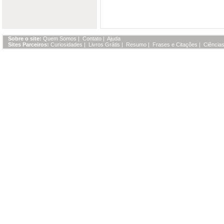
Sobre o site:
Quem Somos
|
Contato
|
Ajuda
Sites Parceiros:
Curiosidades
|
Livros Grátis
|
Resumo
|
Frases e Citações
|
Ciências