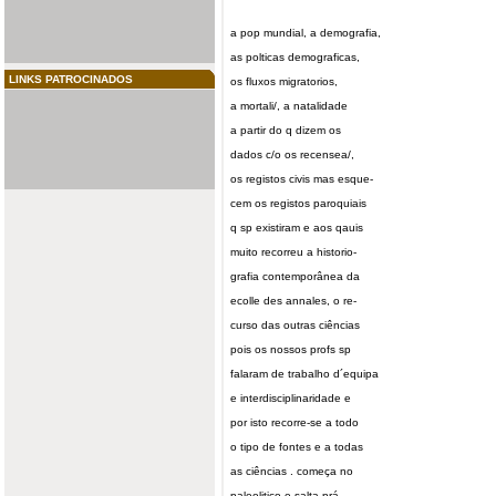
a pop mundial, a demografia,
as polticas demograficas,
LINKS PATROCINADOS
os fluxos migratorios,
a mortali/, a natalidade
a partir do q dizem os
dados c/o os recensea/,
os registos civis mas esque-
cem os registos paroquiais
q sp existiram e aos qauis
muito recorreu a historio-
grafia contemporânea da
ecolle des annales, o re-
curso das outras ciências
pois os nossos profs sp
falaram de trabalho d´equipa
e interdisciplinaridade e
por isto recorre-se a todo
o tipo de fontes e a todas
as ciências . começa no
paleolitico e salta prá