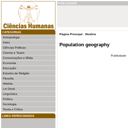
PUBLICIDADE
CATEGORIAS
Página Principal
:
História
Antropologia
Artes
Population geography
Ciências Politicas
Cinema e Teatro
Publicidade
Comunicações e Mídia
Economia
Educação
Estudos de Religião
Filosofia
História
Lei Geral
Linguística
Política
Sociologia
Teoria e Crítica
LINKS PATROCINADOS