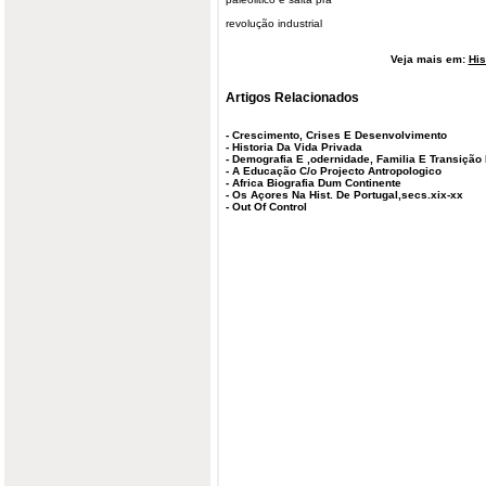
revolução industrial
Veja mais em:
His
Artigos Relacionados
-
Crescimento, Crises E Desenvolvimento
-
Historia Da Vida Privada
-
Demografia E ,odernidade, Familia E Transição
-
A Educação C/o Projecto Antropologico
-
Africa Biografia Dum Continente
-
Os Açores Na Hist. De Portugal,secs.xix-xx
-
Out Of Control