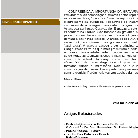
COMPREENDA
A IMPORTÂNCIA DA GRAVURA N
estudaram
suas composições através destas reprod
todas as técnicas, foi a unica forma de reprodução e
o surgimento da burguesia. Foi através de viaj
LINKS PATROCINADOS
circulavam de uma região para outra, divulgando a
Velasquez conheceu Caravaggio. E graças a este 
encontram no Louvre. São famosas as
gravuras
de
passar dos séculos e com o advento da revolução ind
demanda das novas classes. O artista do sec XIX e
século XX, encontraram nas gravuras seu melh
"assinatura". A gravura passou a ser o principal ca
Chagal estão entre os que mais produziram e edita
a gravura, para o artista moderno, é um meio tão na
se de todas as técnicas. E criou a mais famosa s
como Suite Vollard. Homenagem a seu marchand
século XXI, além das xilogravuras, litogravuras,
formatos digitais e impressões. Mais do que 
comunicação de massa. Um suporte para proclamaç
sempre geniais. Porém, reflexos verdadeiros da no
Marcel Pinie.
visite nosso blog: www.artlivros.wordpress.com
Veja mais em:
Ar
Artigos Relacionados
-
Modesto Brocos,e A Gravura No Brasil.
-
O GuardiÃo Da Arte: Entrevista De Robert Hugh
-
Pablo Picasso _ Fases
-
Jardim Das Delícias - Bosch
-
Pablo Picasso