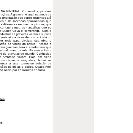
A PINTURA. Por séculos,
pintores
uções. A gravura, e aqui tratamos de
 divulgação dos estilos pictóricos até
antes e de mecenas apaixonados que
s diferentes escolas de pintura, que
contato pintou as maravilhas que se
 Duher, Goya e Rembrandt. Com o
ustrial as gravuras vieram a suprir a
 mais ainda os modernos do inicio do
or meio para divulgar sua obra e
rtão de visitas do artista. Picasso e
ram gravuras. Não é errado dizer que
tural quanto a tela. Picasso utilizou-
érie de gravuras do mundo. Conhecida
 Ambroise Vollard. Hoje, em pleno
 monotipias e serigrafias, temos os
nunca a arte tornou-se veículo de
ões de idéias e estilos. Quase nem
ssa ânsia por 15 minutos de fama.
tes
es