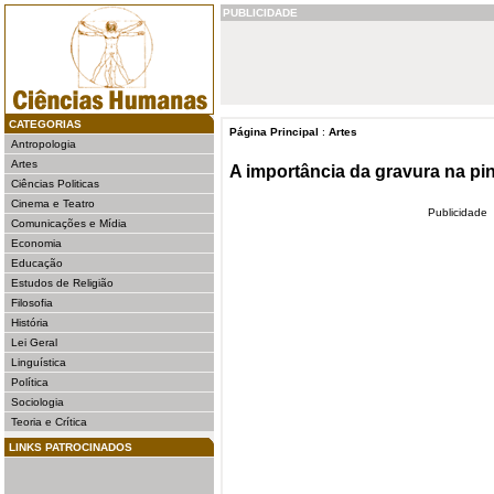
PUBLICIDADE
CATEGORIAS
Página Principal
:
Artes
Antropologia
Artes
A importância da gravura na pi
Ciências Politicas
Cinema e Teatro
Publicidade
Comunicações e Mídia
Economia
Educação
Estudos de Religião
Filosofia
História
Lei Geral
Linguística
Política
Sociologia
Teoria e Crítica
LINKS PATROCINADOS