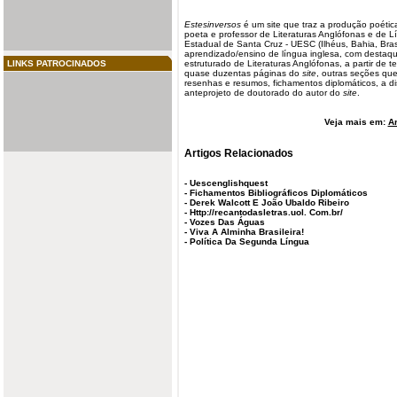
Estesinversos
é um site que traz a produção poétic
poeta e professor de
Literaturas
Anglófonas e de
L
Estadual de Santa Cruz - UESC (Ilhéus, Bahia, Bras
aprendizado/ensino de língua inglesa, com destaqu
LINKS PATROCINADOS
estruturado de Literaturas Anglófonas, a partir de t
quase
duzentas
páginas do
site
, outras seções qu
resenhas e resumos, fichamentos diplomáticos, a d
anteprojeto de doutorado do autor do
site
.
Veja mais em:
Ar
Artigos Relacionados
-
Uescenglishquest
-
Fichamentos Bibliográficos Diplomáticos
-
Derek Walcott E João Ubaldo Ribeiro
-
Http://recantodasletras.uol. Com.br/
-
Vozes Das Águas
-
Viva A Alminha Brasileira!
-
Política Da Segunda Língua