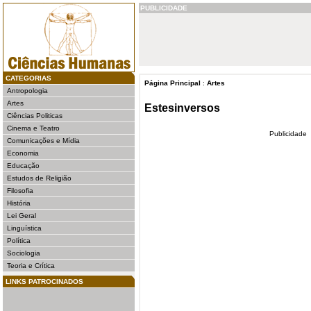
PUBLICIDADE
CATEGORIAS
Página Principal
:
Artes
Antropologia
Artes
Estesinversos
Ciências Politicas
Cinema e Teatro
Publicidade
Comunicações e Mídia
Economia
Educação
Estudos de Religião
Filosofia
História
Lei Geral
Linguística
Política
Sociologia
Teoria e Crítica
LINKS PATROCINADOS