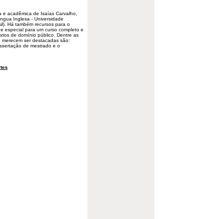
a e acadêmica de Isaías Carvalho,
íngua Inglesa
- Universidade
il). Há também recursos para o
e especial para um curso completo e
extos de domínio público. Dentre as
e merecem ser destacadas são:
issertação de mestrado e o
tes